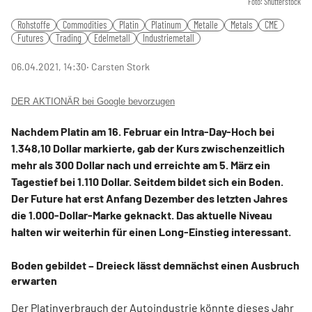
Foto: Shutterstock
Rohstoffe
Commodities
Platin
Platinum
Metalle
Metals
CME
Futures
Trading
Edelmetall
Industriemetall
06.04.2021, 14:30
‧ Carsten Stork
DER AKTIONÄR bei Google bevorzugen
Nachdem Platin am 16. Februar ein Intra-Day-Hoch bei
1.348,10 Dollar markierte, gab der Kurs zwischenzeitlich
mehr als 300 Dollar nach und erreichte am 5. März ein
Tagestief bei 1.110 Dollar. Seitdem bildet sich ein Boden.
Der Future hat erst Anfang Dezember des letzten Jahres
die 1.000-Dollar-Marke geknackt. Das aktuelle Niveau
halten wir weiterhin für einen Long-Einstieg interessant.
Boden gebildet – Dreieck lässt demnächst einen Ausbruch
erwarten
Der Platinverbrauch der Autoindustrie könnte dieses Jahr