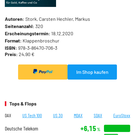
Autoren:
Stork, Carsten Hechler, Markus
Seitenanzahl:
320
Erscheinungstermin:
18.12.2020
Format:
Klappenbroschur
ISBN:
978-3-86470-706-3
Preis:
24,90 €
Im Shop kaufen
Tops & Flops
DAX
US Tech 100
US 30
MDAX
SDAX
EuroStoxx
+6,15
Deutsche Telekom
%