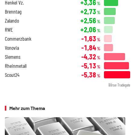
+3,36
Henkel Vz.
%
+2,73
Brenntag
%
+2,56
Zalando
%
+2,06
RWE
%
-1,63
Commerzbank
%
-1,84
Vonovia
%
-4,32
Siemens
%
-5,13
Rheinmetall
%
-5,38
Scout24
%
Börse: Tradegate
Mehr zum Thema