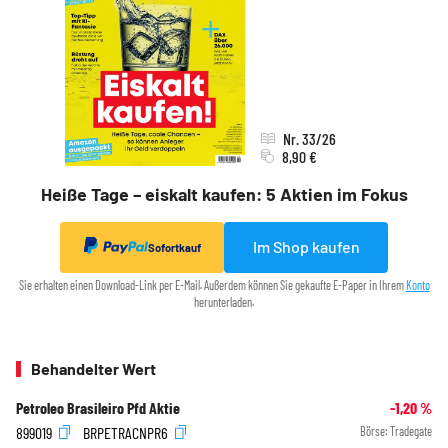
Nr. 33/26
8,90 €
Heiße Tage – eiskalt kaufen: 5 Aktien im Fokus
Im Shop kaufen
Sofortkauf
Sie erhalten einen Download-Link per E-Mail. Außerdem können Sie gekaufte E-Paper in Ihrem
Konto
herunterladen.
Behandelter Wert
Petroleo Brasileiro Pfd Aktie
-1,20
%
899019
BRPETRACNPR6
Börse:
Tradegate