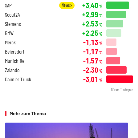
+3,40
SAP
News
%
+2,99
Scout24
%
+2,53
Siemens
%
+2,25
BMW
%
-1,13
Merck
%
-1,17
Beiersdorf
%
-1,57
Munich Re
%
-2,30
Zalando
%
-3,01
Daimler Truck
%
Börse: Tradegate
Mehr zum Thema