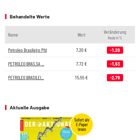
Behandelte Werte
Veränderung
Name
Wert
Heute in %
Petroleo Brasileiro Pfd
7,20
€
-1,20
PETROLEO BRAS.SA ...
7,72
€
-1,93
PETROLEO BRASILEI...
15,55
€
-2,79
Aktuelle Ausgabe