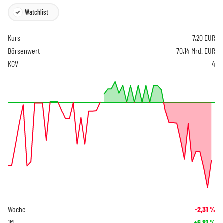
Watchlist
Kurs
7,20
EUR
Börsenwert
70,14 Mrd. EUR
KGV
4
Woche
-2,31
%
1M
+6,81
%