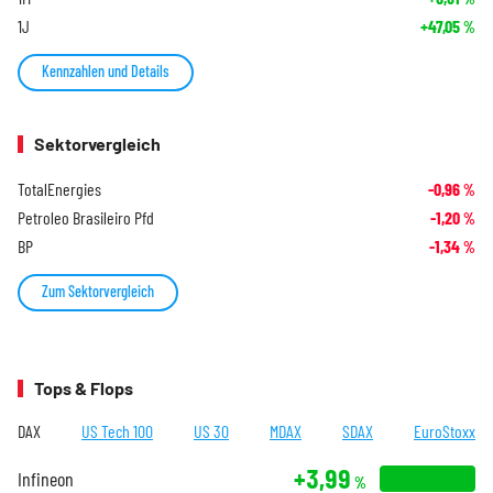
1J
+47,05
%
Kennzahlen und Details
Sektorvergleich
TotalEnergies
-0,96
%
Petroleo Brasileiro Pfd
-1,20
%
BP
-1,34
%
Zum Sektorvergleich
Tops & Flops
DAX
US Tech 100
US 30
MDAX
SDAX
EuroStoxx
+3,99
Infineon
%