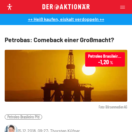
++ Heiß kaufen, eiskalt verdoppeln ++
Petrobas: Comeback einer Großmacht?
Petroleo Brasileiro Pfd
-1,20
%
Foto: Börsenmedien AG
Petroleo Brasileiro Pfd
15.12.2018, 09:27
‧
Thorsten Küfner