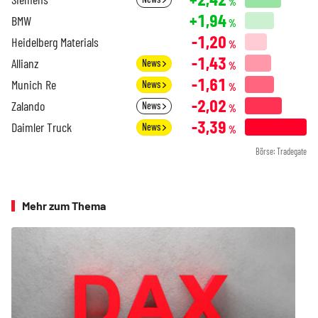
%
+1,94
BMW
%
-1,20
Heidelberg Materials
%
-1,43
Allianz
News
%
-1,61
Munich Re
News
%
-2,02
Zalando
News
%
-3,39
Daimler Truck
News
%
Börse: Tradegate
Mehr zum Thema