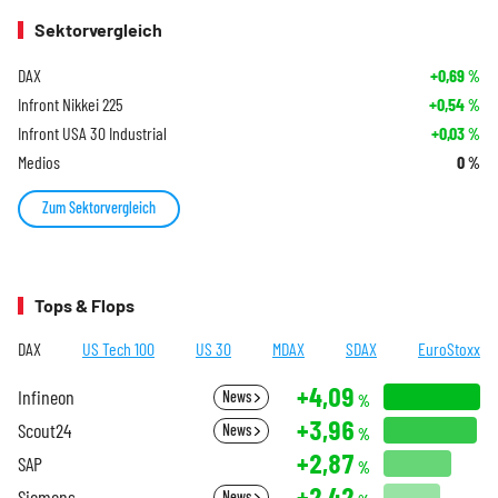
Sektorvergleich
DAX
+0,69
%
Infront Nikkei 225
+0,54
%
Infront USA 30 Industrial
+0,03
%
Medios
0
%
Zum Sektorvergleich
Tops & Flops
DAX
US Tech 100
US 30
MDAX
SDAX
EuroStoxx
+4,09
Infineon
News
%
+3,96
Scout24
News
%
+2,87
SAP
%
+2,42
Siemens
News