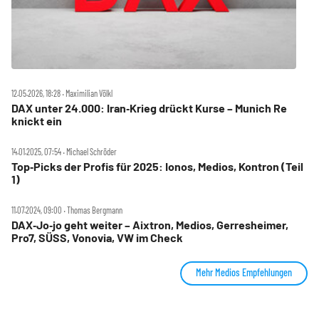
12.05.2026, 18:28 ‧ Maximilian Völkl
DAX unter 24.000: Iran‑Krieg drückt Kurse – Munich Re
knickt ein
14.01.2025, 07:54 ‧ Michael Schröder
Top‑Picks der Profis für 2025: Ionos, Medios, Kontron (Teil
1)
11.07.2024, 09:00 ‧ Thomas Bergmann
DAX‑Jo‑jo geht weiter – Aixtron, Medios, Gerresheimer,
Pro7, SÜSS, Vonovia, VW im Check
Mehr Medios Empfehlungen