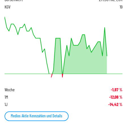
KGV
19
Woche
-1,97
%
1M
-12,08
%
1J
-14,42
%
Medios Aktie Kennzahlen und Details