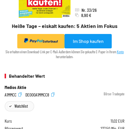
Nr. 33/26
8,90 €
Heiße Tage – eiskalt kaufen: 5 Aktien im Fokus
Im Shop kaufen
Sofortkauf
Sie erhalten einen Download-Link per E-Mail. Außerdem können Sie gekaufte E-Paper in Ihrem
Konto
herunterladen.
Behandelter Wert
Medios Aktie
A1MMCC
DE000A1MMCC8
Börse:
Tradegate
Watchlist
Kurs
11,02
EUR
Börsenwert
277,50 Mio. EUR