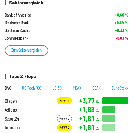
Sektorvergleich
Bank of America
+0,68
%
Deutsche Bank
+0,64
%
Goldman Sachs
+0,33
%
Commerzbank
-0,03
%
Zum Sektorvergleich
Tops & Flops
DAX
US Tech 100
US 30
MDAX
SDAX
EuroStoxx
+3,77
Qiagen
News
%
+1,83
Adidas
%
+1,81
Scout24
News
%
+1,81
Infineon
News
%