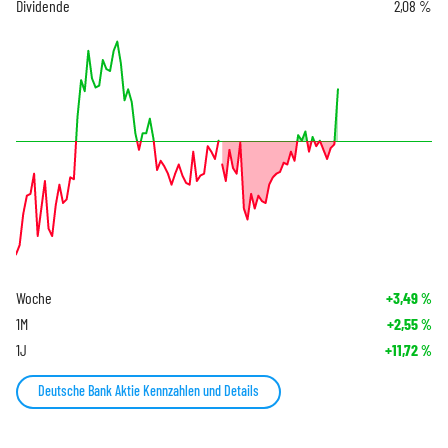
Dividende
2,08 %
Woche
+3,49
%
1M
+2,55
%
1J
+11,72
%
Deutsche Bank Aktie Kennzahlen und Details