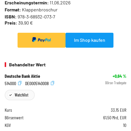
Erscheinungstermin:
11.06.2026
Format:
Klappenbroschur
ISBN:
978-3-68932-073-7
Preis:
39,90 €
Im Shop kaufen
Behandelter Wert
Deutsche Bank Aktie
+0,64
%
514000
DE0005140008
Börse:
Tradegate
Watchlist
Kurs
33,15
EUR
Börsenwert
61,50 Mrd. EUR
KGV
10