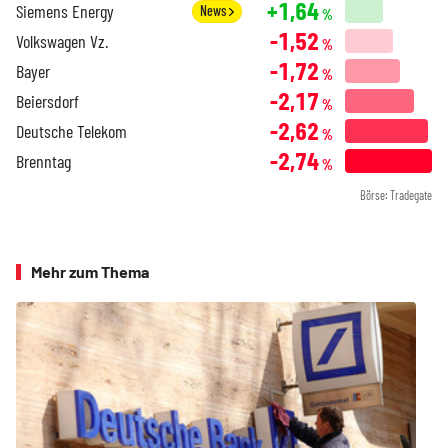
+1,64
Siemens Energy
News
%
-1,52
Volkswagen Vz.
%
-1,72
Bayer
%
-2,17
Beiersdorf
%
-2,62
Deutsche Telekom
%
-2,74
Brenntag
%
Börse: Tradegate
Mehr zum Thema