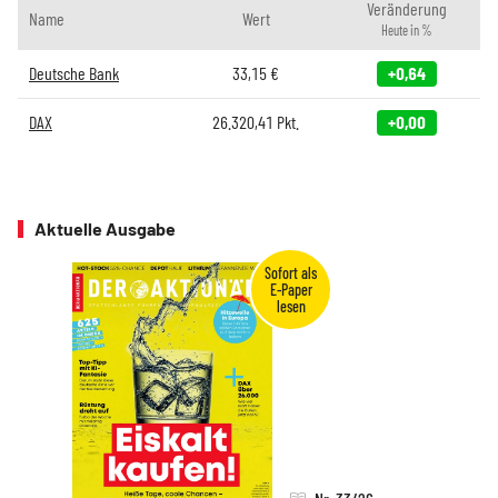
Veränderung
Name
Wert
Heute in %
Deutsche Bank
33,15
€
+0,64
DAX
26.320,41
Pkt.
+0,00
Aktuelle Ausgabe