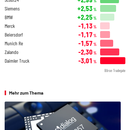
%
+2,53
Siemens
%
+2,25
BMW
%
-1,13
Merck
%
-1,17
Beiersdorf
%
-1,57
Munich Re
%
-2,30
Zalando
%
-3,01
Daimler Truck
%
Börse: Tradegate
Mehr zum Thema