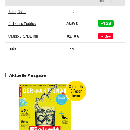
Heute in %
Dialog Semi
-
€
Carl Zeiss Meditec
29,94
€
+1,29
KNORR-BREMSE INH
102,10
€
-1,54
Linde
-
€
Aktuelle Ausgabe