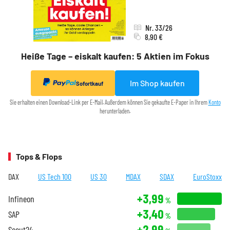
Nr. 33/26
8,90 €
Heiße Tage – eiskalt kaufen: 5 Aktien im Fokus
Im Shop kaufen
Sofortkauf
Sie erhalten einen Download-Link per E-Mail. Außerdem können Sie gekaufte E-Paper in Ihrem
Konto
herunterladen.
Tops & Flops
DAX
US Tech 100
US 30
MDAX
SDAX
EuroStoxx
+3,99
Infineon
%
+3,40
SAP
%
+2,99
Scout24