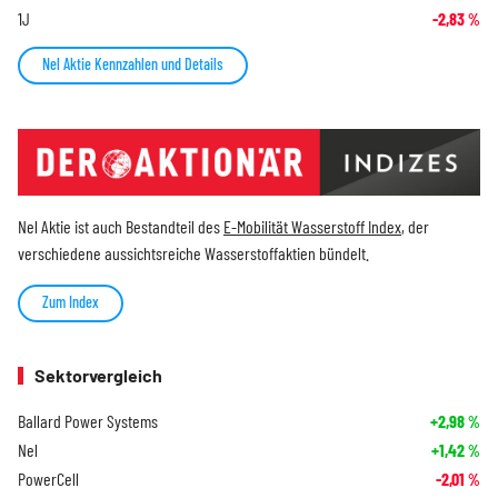
1J
-2,83
%
Nel Aktie Kennzahlen und Details
Nel Aktie ist auch Bestandteil des
E-Mobilität Wasserstoff Index
, der
verschiedene aussichtsreiche Wasserstoffaktien bündelt.
Zum Index
Sektorvergleich
Ballard Power Systems
+2,98
%
Nel
+1,42
%
PowerCell
-2,01
%