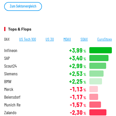
Zum Sektorvergleich
Tops & Flops
DAX
US Tech 100
US 30
MDAX
SDAX
EuroStoxx
+3,99
Infineon
%
+3,40
SAP
%
+2,99
Scout24
%
+2,53
Siemens
%
+2,25
BMW
%
-1,13
Merck
%
-1,17
Beiersdorf
%
-1,57
Munich Re
%
-2,30
Zalando
%