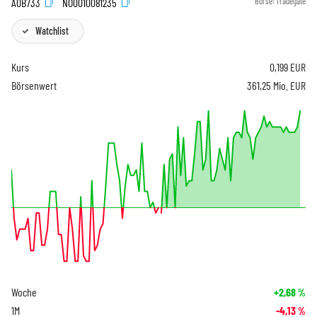
A0B733
NO0010081235
Börse:
Tradegate
Watchlist
Kurs
0,199
EUR
Börsenwert
361,25 Mio. EUR
Woche
+2,68
%
1M
-4,13
%