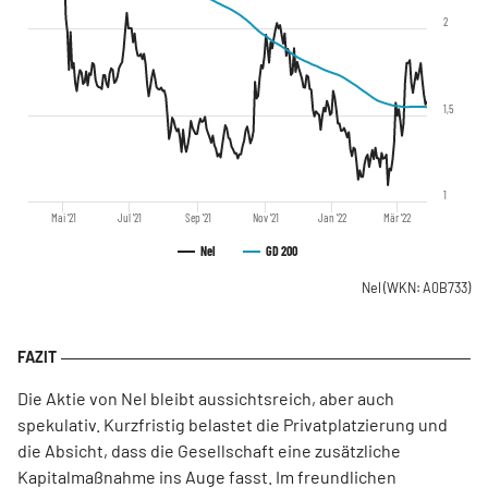
2
1,5
1
Mai '21
Jul '21
Sep '21
Nov '21
Jan '22
Mär '22
Nel
GD 200
Nel
(WKN: A0B733)
Die Aktie von Nel bleibt aussichtsreich, aber auch
spekulativ. Kurzfristig belastet die Privatplatzierung und
die Absicht, dass die Gesellschaft eine zusätzliche
Kapitalmaßnahme ins Auge fasst. Im freundlichen