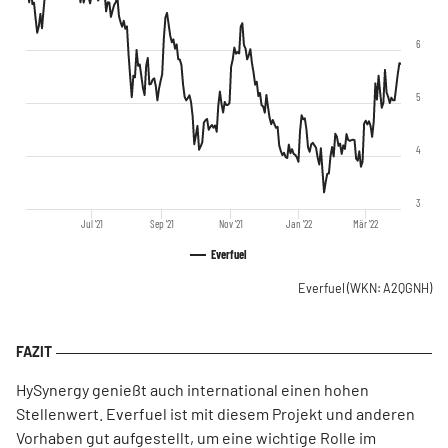
6
5
4
3
Jul '21
Sep '21
Nov '21
Jan '22
Mär '22
Everfuel
Everfuel
(WKN: A2QGNH)
HySynergy genießt auch international einen hohen
Stellenwert. Everfuel ist mit diesem Projekt und anderen
Vorhaben gut aufgestellt, um eine wichtige Rolle im