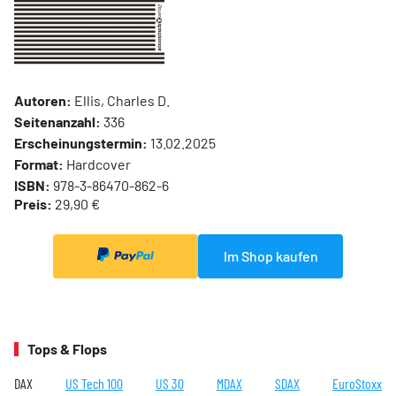
Autoren:
Ellis, Charles D.
Seitenanzahl:
336
Erscheinungstermin:
13.02.2025
Format:
Hardcover
ISBN:
978-3-86470-862-6
Preis:
29,90 €
Im Shop kaufen
Tops & Flops
DAX
US Tech 100
US 30
MDAX
SDAX
EuroStoxx