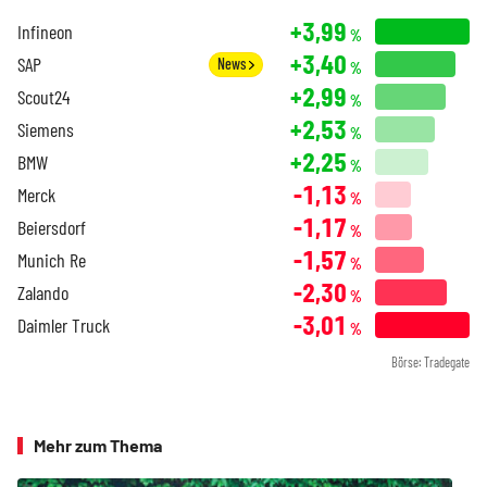
+3,99
Infineon
%
+3,40
SAP
News
%
+2,99
Scout24
%
+2,53
Siemens
%
+2,25
BMW
%
-1,13
Merck
%
-1,17
Beiersdorf
%
-1,57
Munich Re
%
-2,30
Zalando
%
-3,01
Daimler Truck
%
Börse: Tradegate
Mehr zum Thema