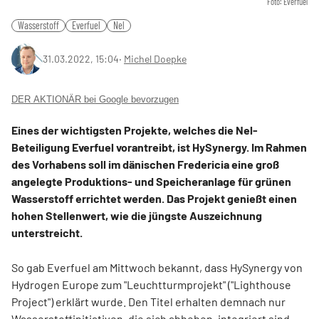
Foto: Everfuel
Wasserstoff
Everfuel
Nel
31.03.2022, 15:04
‧
Michel Doepke
DER AKTIONÄR bei Google bevorzugen
Eines der wichtigsten Projekte, welches die Nel-
Beteiligung Everfuel vorantreibt, ist HySynergy. Im Rahmen
des Vorhabens soll im dänischen Fredericia eine groß
angelegte Produktions- und Speicheranlage für grünen
Wasserstoff errichtet werden. Das Projekt genießt einen
hohen Stellenwert, wie die jüngste Auszeichnung
unterstreicht.
So gab Everfuel am Mittwoch bekannt, dass HySynergy von
Hydrogen Europe zum "Leuchtturmprojekt" ("Lighthouse
Project") erklärt wurde. Den Titel erhalten demnach nur
Wasserstoffinitiativen, die sich abheben, integriert sind,