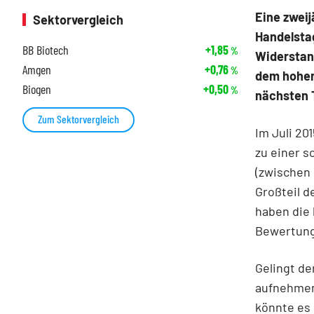
Eine zweij
Sektorvergleich
Handelsta
BB Biotech
+1,85
%
Widerstand
Amgen
+0,76
%
dem hohen
Biogen
+0,50
%
nächsten T
Zum Sektorvergleich
Im Juli 20
zu einer s
(zwischen 
Großteil d
haben die
Bewertun
Gelingt de
aufnehmen 
könnte es 