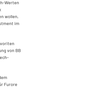
ech-Werten
x
en wollen,
estment im
avoriten
gung von BB
tech-
 dem
ür Furore