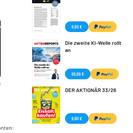
9,90 €
Die zweite KI-Welle rollt
an
99,99 €
G
DER AKTIONÄR 33/26
8,90 €
onten: