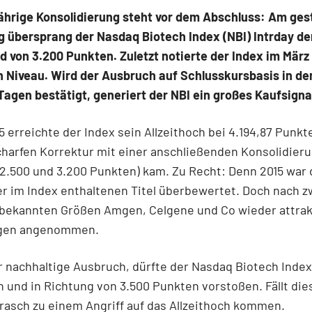
ährige Konsolidierung steht vor dem Abschluss: Am ges
g übersprang der Nasdaq Biotech Index (NBI) Intrday de
 von 3.200 Punkten. Zuletzt notierte der Index im März
 Niveau. Wird der Ausbruch auf Schlusskursbasis in de
agen bestätigt, generiert der NBI ein großes Kaufsigna
15 erreichte der Index sein Allzeithoch bei 4.194,87 Punkt
charfen Korrektur mit einer anschließenden Konsolidier
2.500 und 3.200 Punkten) kam. Zu Recht: Denn 2015 war 
er im Index enthaltenen Titel überbewertet. Doch nach 
 bekannten Größen Amgen, Celgene und Co wieder attrak
gen angenommen.
r nachhaltige Ausbruch, dürfte der Nasdaq Biotech Index
und in Richtung von 3.500 Punkten vorstoßen. Fällt die
rasch zu einem Angriff auf das Allzeithoch kommen.