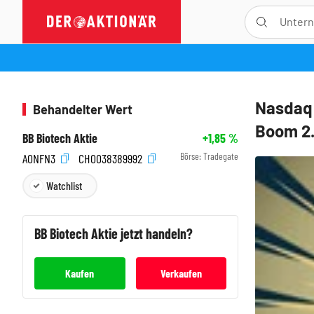
Nasdaq 
Behandelter Wert
Boom 2
BB Biotech Aktie
+1,85
%
Börse:
Tradegate
A0NFN3
CH0038389992
Watchlist
BB Biotech
Aktie jetzt handeln?
Kaufen
Verkaufen