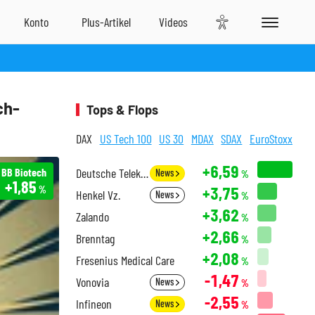
ch-
Tops & Flops
DAX
US Tech 100
US 30
MDAX
SDAX
EuroStoxx
+6,59
BB Biotech
Deutsche Telekom
News
%
+1,85
+3,75
%
Henkel Vz.
News
%
+3,62
Zalando
%
+2,66
Brenntag
%
+2,08
Fresenius Medical Care
%
-1,47
Vonovia
News
%
-2,55
Infineon
News
%