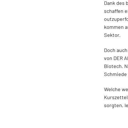
Dank des b
schaffen e
outzuperfo
kommen an 
Sektor.
Doch auch 
von DER AK
Biotech. N
Schmiede e
Welche we
Kurszette
sorgten, l