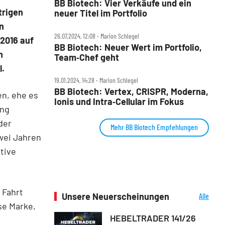
BB Biotech: Vier Verkäufe und ein
trigen
neuer Titel im Portfolio
n
26.07.2024, 12:08 ‧ Marion Schlegel
 2016 auf
BB Biotech: Neuer Wert im Portfolio,
n
Team‑Chef geht
l.
19.01.2024, 14:28 ‧ Marion Schlegel
BB Biotech: Vertex, CRISPR, Moderna,
en, ehe es
Ionis und Intra‑Cellular im Fokus
ung
der
Mehr BB Biotech Empfehlungen
zwei Jahren
tive
 Fahrt
Unsere Neuerscheinungen
Alle
Neuerscheinungen
se Marke,
HEBELTRADER 141/26