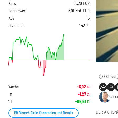
Kurs
55,20
EUR
Börsenwert
3,01 Mrd. EUR
KGV
5
Dividende
4,42 %
BB Biotech
Woche
-3,02
%
1M
-1,27
%
21.0
1J
+65,51
%
BB Biotech Aktie Kennzahlen und Details
DER AKTIONÄR