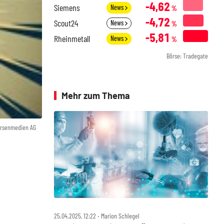
-4,62
Siemens
News
%
-4,72
Scout24
News
%
-5,81
Rheinmetall
News
%
Börse: Tradegate
Mehr zum Thema
örsenmedien AG
25.04.2025, 12:22 ‧ Marion Schlegel