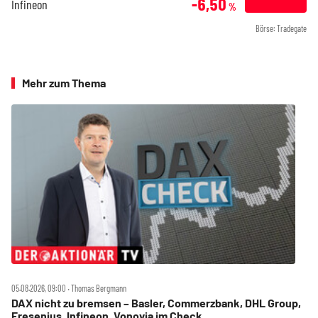
-6,50
Infineon
%
Börse: Tradegate
Mehr zum Thema
05.08.2026, 09:00 ‧ Thomas Bergmann
DAX nicht zu bremsen – Basler, Commerzbank, DHL Group,
Fresenius, Infineon, Vonovia im Check