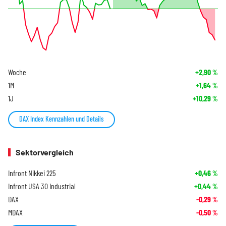
Woche
+2,90
%
1M
+1,64
%
1J
+10,29
%
DAX Index Kennzahlen und Details
Sektorvergleich
Infront Nikkei 225
+0,46
%
Infront USA 30 Industrial
+0,44
%
DAX
-0,29
%
MDAX
-0,50
%