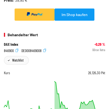
Preis:
39,90 €
Im Shop kaufen
Behandelter Wert
DAX Index
-0,29
%
846900
DE0008469008
Börse:
Xetra
Watchlist
Kurs
26.126,30
Pkt