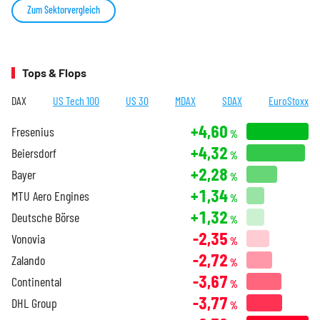
Zum Sektorvergleich
Tops & Flops
DAX
US Tech 100
US 30
MDAX
SDAX
EuroStoxx
+4,60
Fresenius
%
+4,32
Beiersdorf
%
+2,28
Bayer
%
+1,34
MTU Aero Engines
%
+1,32
Deutsche Börse
%
-2,35
Vonovia
%
-2,72
Zalando
%
-3,67
Continental
%
-3,77
DHL Group
%