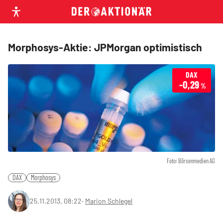
Morphosys-Aktie: JPMorgan optimistisch
DAX
-0,29
%
Foto: Börsenmedien AG
DAX
Morphosys
25.11.2013, 08:22
‧
Marion Schlegel