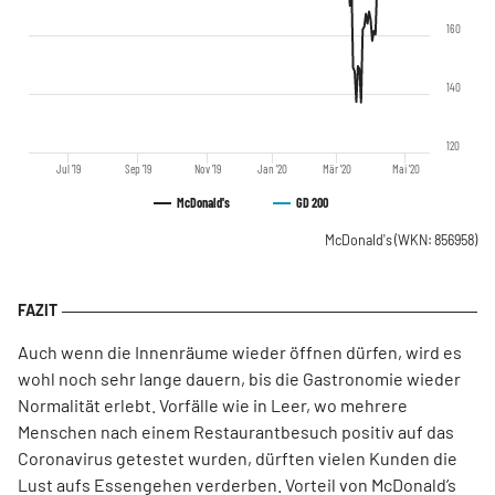
160
140
120
Jul '19
Sep '19
Nov '19
Jan '20
Mär '20
Mai '20
McDonald's
GD 200
McDonald's
(WKN: 856958)
Auch wenn die Innenräume wieder öffnen dürfen, wird es
wohl noch sehr lange dauern, bis die Gastronomie wieder
Normalität erlebt. Vorfälle wie in Leer, wo mehrere
Menschen nach einem Restaurantbesuch positiv auf das
Coronavirus getestet wurden, dürften vielen Kunden die
Lust aufs Essengehen verderben. Vorteil von McDonald’s