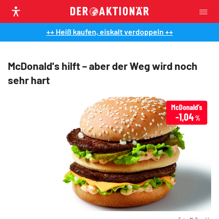
++ Heiß kaufen, eiskalt verdoppeln ++
McDonald's hilft – aber der Weg wird noch
sehr hart
McDonald’s
-1,04
%