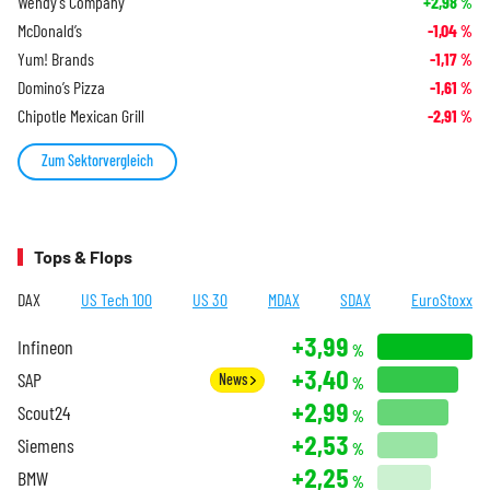
Wendy’s Company
+2,98
%
McDonald’s
-1,04
%
Yum! Brands
-1,17
%
Domino’s Pizza
-1,61
%
Chipotle Mexican Grill
-2,91
%
Zum Sektorvergleich
Tops & Flops
DAX
US Tech 100
US 30
MDAX
SDAX
EuroStoxx
+3,99
Infineon
%
+3,40
SAP
News
%
+2,99
Scout24
%
+2,53
Siemens
%
+2,25
BMW
%