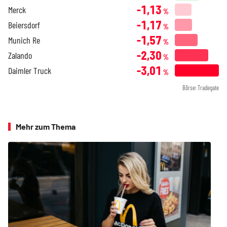
-1,13
Merck
%
-1,17
Beiersdorf
%
-1,57
Munich Re
%
-2,30
Zalando
%
-3,01
Daimler Truck
%
Börse: Tradegate
Mehr zum Thema