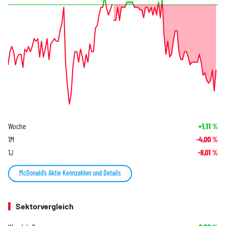
Woche
+1,11
%
1M
-4,00
%
1J
-8,01
%
McDonald’s Aktie Kennzahlen und Details
Sektorvergleich