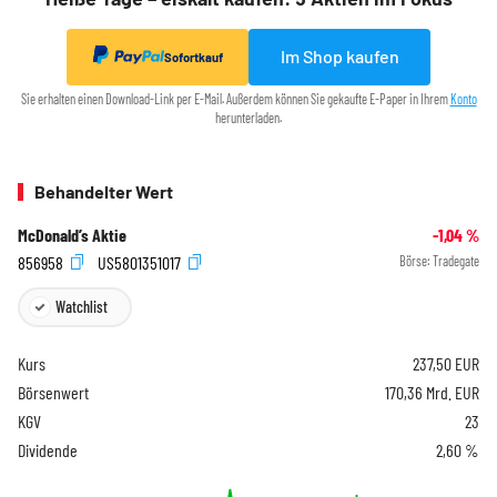
Im Shop kaufen
Sofortkauf
Sie erhalten einen Download-Link per E-Mail. Außerdem können Sie gekaufte E-Paper in Ihrem
Konto
herunterladen.
Behandelter Wert
McDonald’s Aktie
-1,04
%
856958
US5801351017
Börse:
Tradegate
Watchlist
Kurs
237,50
EUR
Börsenwert
170,36 Mrd. EUR
KGV
23
Dividende
2,60 %