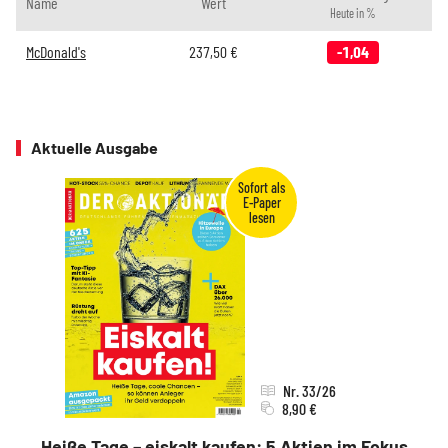
Name
Wert
Heute in %
McDonald's
237,50
€
-1,04
Aktuelle Ausgabe
Nr. 33/26
8,90 €
Heiße Tage – eiskalt kaufen: 5 Aktien im Fokus