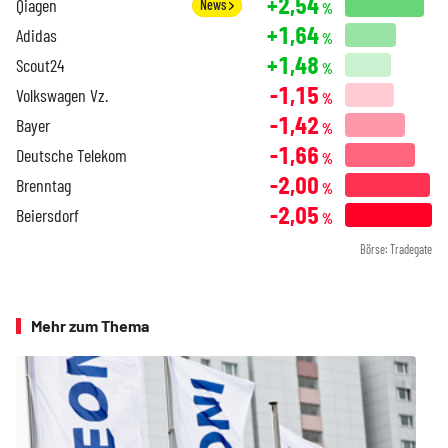
+2,54
Qiagen
News
%
+1,64
Adidas
%
+1,48
Scout24
%
-1,15
Volkswagen Vz.
%
-1,42
Bayer
%
-1,66
Deutsche Telekom
%
-2,00
Brenntag
%
-2,05
Beiersdorf
%
Börse: Tradegate
Mehr zum Thema