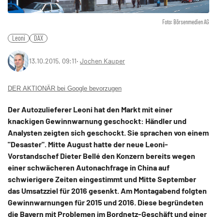
Foto: Börsenmedien AG
Leoni
DAX
13.10.2015, 09:11
‧
Jochen Kauper
DER AKTIONÄR bei Google bevorzugen
Der Autozulieferer Leoni hat den Markt mit einer
knackigen Gewinnwarnung geschockt: Händler und
Analysten zeigten sich geschockt. Sie sprachen von einem
"Desaster". Mitte August hatte der neue Leoni-
Vorstandschef Dieter Bellé den Konzern bereits wegen
einer schwächeren Autonachfrage in China auf
schwierigere Zeiten eingestimmt und Mitte September
das Umsatzziel für 2016 gesenkt. Am Montagabend folgten
Gewinnwarnungen für 2015 und 2016. Diese begründeten
die Bayern mit Problemen im Bordnetz-Geschäft und einer