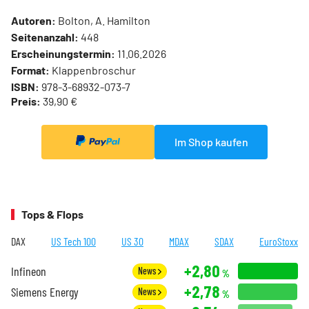
Autoren:
Bolton, A. Hamilton
Seitenanzahl:
448
Erscheinungstermin:
11.06.2026
Format:
Klappenbroschur
ISBN:
978-3-68932-073-7
Preis:
39,90 €
Im Shop kaufen
Tops & Flops
DAX
US Tech 100
US 30
MDAX
SDAX
EuroStoxx
+2,80
Infineon
News
%
+2,78
Siemens Energy
News
%