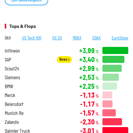
Tops & Flops
DAX
US Tech 100
US 30
MDAX
SDAX
EuroStoxx
+3,99
Infineon
%
+3,40
SAP
News
%
+2,99
Scout24
%
+2,53
Siemens
%
+2,25
BMW
%
-1,13
Merck
%
-1,17
Beiersdorf
%
-1,57
Munich Re
%
-2,30
Zalando
%
-3,01
Daimler Truck
%