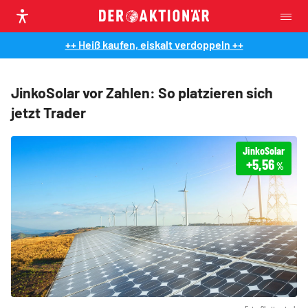
++ Heiß kaufen, eiskalt verdoppeln ++
JinkoSolar vor Zahlen: So platzieren sich
jetzt Trader
JinkoSolar
+5,56
%