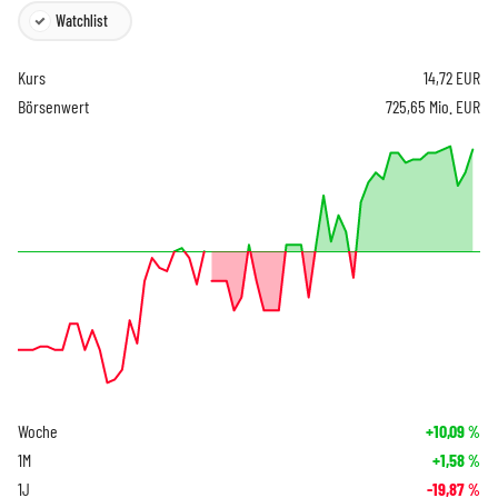
Watchlist
Kurs
14,72
EUR
Börsenwert
725,65 Mio. EUR
Woche
+10,09
%
1M
+1,58
%
1J
-19,87
%