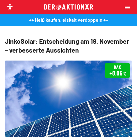
++ Heiß kaufen, eiskalt verdoppeln ++
JinkoSolar: Entscheidung am 19. November
– verbesserte Aussichten
DAX
+0,05
%