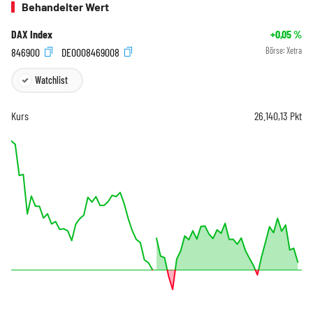
Behandelter Wert
DAX Index
+0,05
%
846900
DE0008469008
Börse:
Xetra
Watchlist
Kurs
26.140,13
Pkt