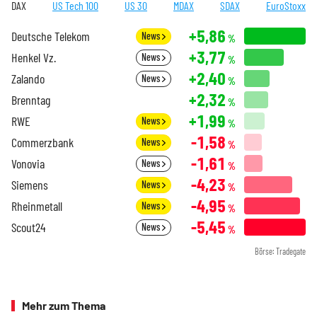
DAX
US Tech 100
US 30
MDAX
SDAX
EuroStoxx
+5,86
Deutsche Telekom
News
%
+3,77
Henkel Vz.
News
%
+2,40
Zalando
News
%
+2,32
Brenntag
%
+1,99
RWE
News
%
-1,58
Commerzbank
News
%
-1,61
Vonovia
News
%
-4,23
Siemens
News
%
-4,95
Rheinmetall
News
%
-5,45
Scout24
News
%
Börse: Tradegate
Mehr zum Thema