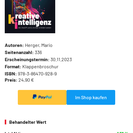
Autoren:
Herger, Mario
Seitenanzahl:
336
Erscheinungstermin:
30.11.2023
Format:
Klappenbroschur
ISBN:
978-3-86470-928-9
Preis:
24,90 €
Im Shop kaufen
Behandelter Wert