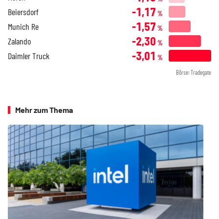
-1,17
Beiersdorf
%
-1,57
Munich Re
%
-2,30
Zalando
%
-3,01
Daimler Truck
%
Börse: Tradegate
Mehr zum Thema