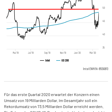
50
45
40
35
Mai '19
Jul '19
Sep '19
Nov '19
Jan '20
Mär '20
Intel
GD 200
Intel
(WKN: 855681)
Für das erste Quartal 2020 erwartet der Konzern einen
Umsatz von 19 Milliarden Dollar. Im Gesamtjahr soll ein
Rekordumsatz von 73.5 Milliarden Dollar erreicht werden.