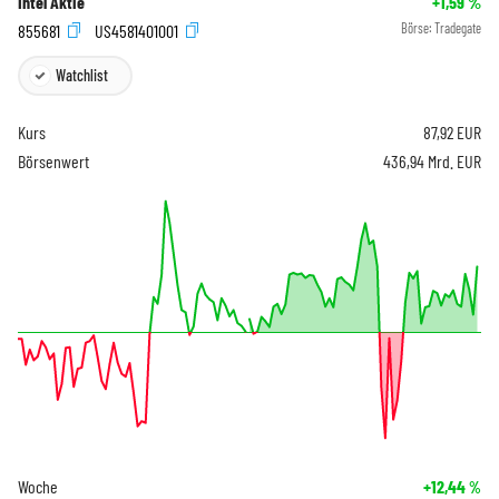
Intel Aktie
+1,59
%
855681
US4581401001
Börse:
Tradegate
Watchlist
Kurs
87,92
EUR
Börsenwert
436,94 Mrd. EUR
Woche
+12,44
%