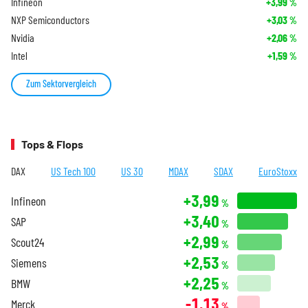
Infineon
+3,99
%
NXP Semiconductors
+3,03
%
Nvidia
+2,06
%
Intel
+1,59
%
Zum Sektorvergleich
Tops & Flops
DAX
US Tech 100
US 30
MDAX
SDAX
EuroStoxx
+3,99
Infineon
%
+3,40
SAP
%
+2,99
Scout24
%
+2,53
Siemens
%
+2,25
BMW
%
-1,13
Merck
%