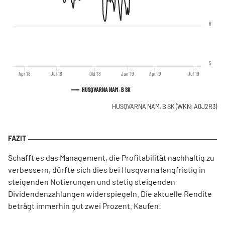
6
5
Apr '18
Jul '18
Okt '18
Jan '19
Apr '19
Jul '19
HUSQVARNA NAM. B SK
HUSQVARNA NAM. B SK
(WKN: A0J2R3)
Schafft es das Management, die Profitabilität nachhaltig zu
verbessern, dürfte sich dies bei Husqvarna langfristig in
steigenden Notierungen und stetig steigenden
Dividendenzahlungen widerspiegeln. Die aktuelle Rendite
beträgt immerhin gut zwei Prozent. Kaufen!