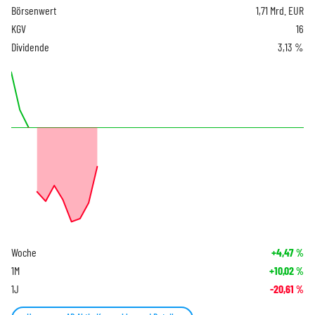
Börsenwert
1,71 Mrd. EUR
KGV
16
Dividende
3,13 %
Woche
+4,47
%
1M
+10,02
%
1J
-20,61
%