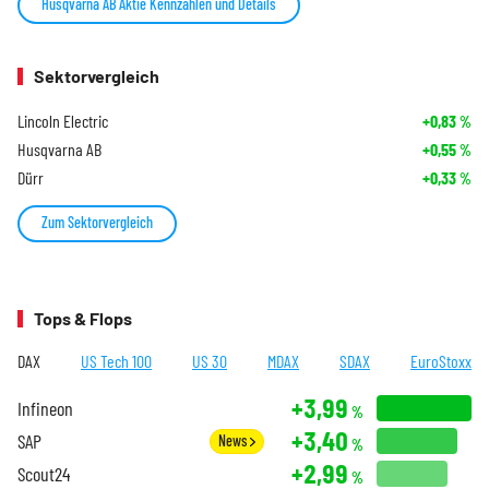
Husqvarna AB Aktie Kennzahlen und Details
Sektorvergleich
Lincoln Electric
+0,83
%
Husqvarna AB
+0,55
%
Dürr
+0,33
%
Zum Sektorvergleich
Tops & Flops
DAX
US Tech 100
US 30
MDAX
SDAX
EuroStoxx
+3,99
Infineon
%
+3,40
SAP
News
%
+2,99
Scout24
%