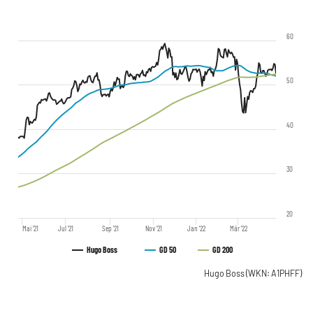
60
50
40
30
20
Mai '21
Jul '21
Sep '21
Nov '21
Jan '22
Mär '22
Hugo Boss
GD 50
GD 200
Hugo Boss
(WKN: A1PHFF)