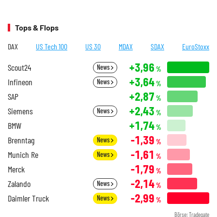
Tops & Flops
DAX
US Tech 100
US 30
MDAX
SDAX
EuroStoxx
+3,96
Scout24
News
%
+3,64
Infineon
News
%
+2,87
SAP
%
+2,43
Siemens
News
%
+1,74
BMW
%
-1,39
Brenntag
News
%
-1,61
Munich Re
News
%
-1,79
Merck
%
-2,14
Zalando
News
%
-2,99
Daimler Truck
News
%
Börse: Tradegate