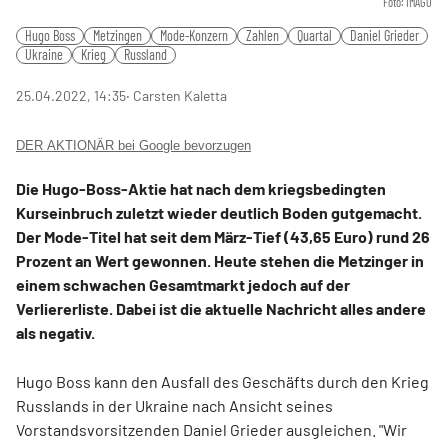
Foto: IMAGO
Hugo Boss
Metzingen
Mode-Konzern
Zahlen
Quartal
Daniel Grieder
Ukraine
Krieg
Russland
25.04.2022, 14:35
‧ Carsten Kaletta
DER AKTIONÄR bei Google bevorzugen
Die Hugo-Boss-Aktie hat nach dem kriegsbedingten
Kurseinbruch zuletzt wieder deutlich Boden gutgemacht.
Der Mode-Titel hat seit dem März-Tief (43,65 Euro) rund 26
Prozent an Wert gewonnen. Heute stehen die Metzinger in
einem schwachen Gesamtmarkt jedoch auf der
Verliererliste. Dabei ist die aktuelle Nachricht alles andere
als negativ.
Hugo Boss
kann den Ausfall des Geschäfts durch den Krieg
Russlands in der Ukraine nach Ansicht seines
Vorstandsvorsitzenden Daniel Grieder ausgleichen. "Wir