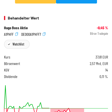
Behandelter Wert
Hugo Boss Aktie
-0,45
%
A1PHFF
DE000A1PHFF7
Börse:
Tradegate
Watchlist
Kurs
37,81
EUR
Börsenwert
2,57 Mrd. EUR
KGV
14
Dividende
0,11 %