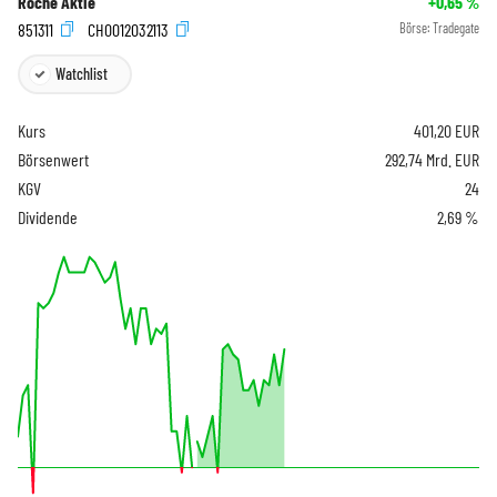
Roche Aktie
+0,65
%
851311
CH0012032113
Börse:
Tradegate
Watchlist
Kurs
401,20
EUR
Börsenwert
292,74 Mrd. EUR
KGV
24
Dividende
2,69 %