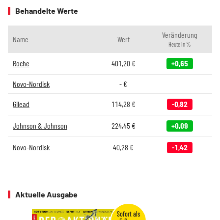
Behandelte Werte
Veränderung
Name
Wert
Heute in %
Roche
401,20
€
+0,65
Novo-Nordisk
-
€
Gilead
114,28
€
-0,82
Johnson & Johnson
224,45
€
+0,09
Novo-Nordisk
40,28
€
-1,42
Aktuelle Ausgabe