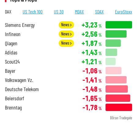
DAX
US Tech 100
US 30
MDAX
SDAX
EuroStoxx
+3,23
Siemens Energy
News
%
+2,56
Infineon
News
%
+1,87
Qiagen
News
%
+1,43
Adidas
%
+1,21
Scout24
%
-1,06
Bayer
%
-1,41
Volkswagen Vz.
%
-1,48
Deutsche Telekom
%
-1,65
Beiersdorf
%
-1,78
Brenntag
%
Börse: Tradegate