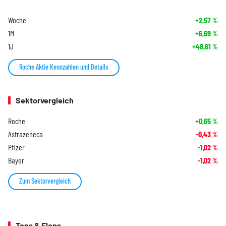
Woche
+2,57
%
1M
+6,69
%
1J
+48,61
%
Roche Aktie Kennzahlen und Details
Sektorvergleich
Roche
+0,65
%
Astrazeneca
-0,43
%
Pfizer
-1,02
%
Bayer
-1,02
%
Zum Sektorvergleich
Tops & Flops