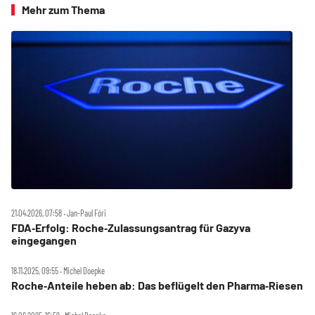
Mehr zum Thema
21.04.2026, 07:58 ‧ Jan-Paul Fóri
FDA‑Erfolg: Roche‑Zulassungsantrag für Gazyva
eingegangen
18.11.2025, 09:55 ‧ Michel Doepke
Roche‑Anteile heben ab: Das beflügelt den Pharma‑Riesen