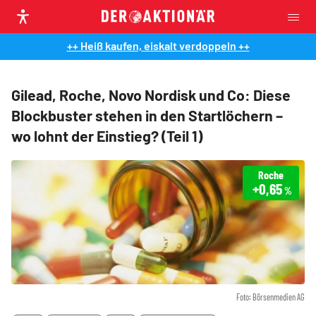
++ Heiß kaufen, eiskalt verdoppeln ++
Gilead, Roche, Novo Nordisk und Co: Diese
Blockbuster stehen in den Startlöchern –
wo lohnt der Einstieg? (Teil 1)
Roche
+0,65
%
Foto: Börsenmedien AG