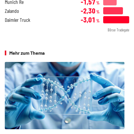
-1,57
Munich Re
%
-2,30
Zalando
%
-3,01
Daimler Truck
%
Börse: Tradegate
Mehr zum Thema