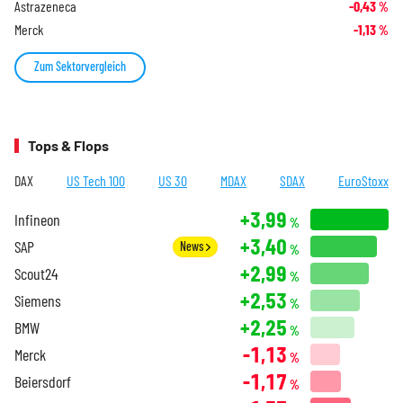
Astrazeneca
-0,43
%
Merck
-1,13
%
Zum Sektorvergleich
Tops & Flops
DAX
US Tech 100
US 30
MDAX
SDAX
EuroStoxx
+3,99
Infineon
%
+3,40
SAP
News
%
+2,99
Scout24
%
+2,53
Siemens
%
+2,25
BMW
%
-1,13
Merck
%
-1,17
Beiersdorf
%