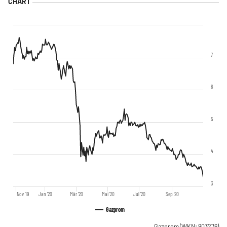
7
6
5
4
3
Nov '19
Jan '20
Mär '20
Mai '20
Jul '20
Sep '20
Gazprom
Gazprom
(WKN: 903276)