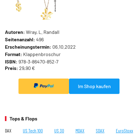
Autoren:
Wray, L. Randall
Seitenanzahl:
496
Erscheinungstermin:
06.10.2022
Format:
Klappenbroschur
ISBN:
978-3-86470-852-7
Preis:
29,90 €
Im Shop kaufen
Tops & Flops
DAX
US Tech 100
US 30
MDAX
SDAX
EuroStoxx