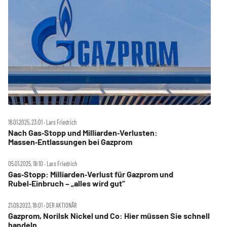
18.01.2025, 23:01 ‧ Lars Friedrich
Nach Gas‑Stopp und Milliarden‑Verlusten:
Massen‑Entlassungen bei Gazprom
05.01.2025, 18:10 ‧ Lars Friedrich
Gas‑Stopp: Milliarden‑Verlust für Gazprom und
Rubel‑Einbruch – „alles wird gut“
21.09.2023, 18:01 ‧ DER AKTIONÄR
Gazprom, Norilsk Nickel und Co: Hier müssen Sie schnell
handeln