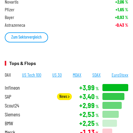
Novartis
+2,06
%
Pfizer
+1,65
%
Bayer
+0,93
%
Astrazeneca
-0,43
%
Zum Sektorvergleich
Tops & Flops
DAX
US Tech 100
US 30
MDAX
SDAX
EuroStoxx
+3,99
Infineon
%
+3,40
SAP
News
%
+2,99
Scout24
%
+2,53
Siemens
%
+2,25
BMW
%
-1,13
Merck