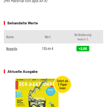
(Mit Material von dpa-AFX)
Behandelte Werte
Veränderung
Name
Wert
Heute in %
Novartis
135,44
€
+2,06
Aktuelle Ausgabe