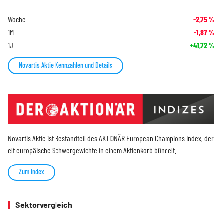
Woche
-2,75
%
1M
-1,87
%
1J
+41,72
%
Novartis Aktie Kennzahlen und Details
Novartis Aktie ist Bestandteil des
AKTIONÄR European Champions Index
, der
elf europäische Schwergewichte in einem Aktienkorb bündelt.
Zum Index
Sektorvergleich