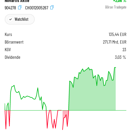
Novartis Aktie
+2,06
%
904278
CH0012005267
Börse:
Tradegate
Watchlist
Kurs
135,44
EUR
Börsenwert
271,71 Mrd. EUR
KGV
23
Dividende
3,03 %