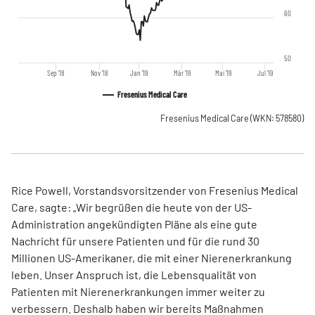
60
50
Sep '18
Nov '18
Jan '19
Mär '19
Mai '19
Jul '19
Fresenius Medical Care
Fresenius Medical Care
(WKN: 578580)
Rice Powell, Vorstandsvorsitzender von Fresenius Medical
Care, sagte: „Wir begrüßen die heute von der US-
Administration angekündigten Pläne als eine gute
Nachricht für unsere Patienten und für die rund 30
Millionen US-Amerikaner, die mit einer Nierenerkrankung
leben. Unser Anspruch ist, die Lebensqualität von
Patienten mit Nierenerkrankungen immer weiter zu
verbessern. Deshalb haben wir bereits Maßnahmen