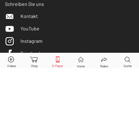
Schreiben Sie uns
Kontakt
YouTube
Instagram
Facebook
Fresenius Medical Care
Aktie jetzt handeln?
Twitter
Kaufen
Verkaufen
DER AKTIONÄR ist IVW-geprüft