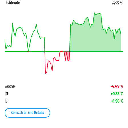
Dividende
3,36 %
Woche
-4,49
%
1M
+0,88
%
1J
+1,90
%
Kennzahlen und Details