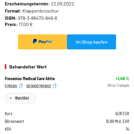
Erscheinungstermin:
22.09.2022
Format:
Klappenbroschur
ISBN:
978-3-86470-846-6
Preis:
17,00 €
Im Shop kaufen
Behandelter Wert
Fresenius Medical Care Aktie
+1,40
%
578580
DE0005785802
Börse:
Tradegate
Watchlist
Kurs
41,91
EUR
Börsenwert
10,89 Mrd. EUR
KGV
14