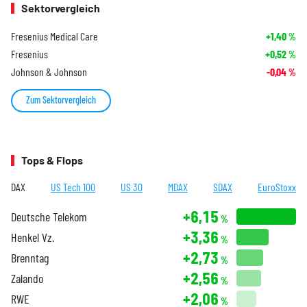
Sektorvergleich
Fresenius Medical Care
+1,40
%
Fresenius
+0,52
%
Johnson & Johnson
-0,04
%
Zum Sektorvergleich
Tops & Flops
DAX
US Tech 100
US 30
MDAX
SDAX
EuroStoxx
+6,15
Deutsche Telekom
%
+3,36
Henkel Vz.
%
+2,73
Brenntag
%
+2,56
Zalando
%
+2,06
RWE
%