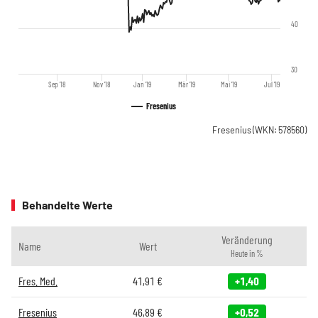
40
30
Sep '18
Nov '18
Jan '19
Mär '19
Mai '19
Jul '19
Fresenius
Fresenius
(WKN: 578560)
Behandelte Werte
Veränderung
Name
Wert
Heute in %
Fres. Med.
41,91
€
+1,40
Fresenius
46,89
€
+0,52