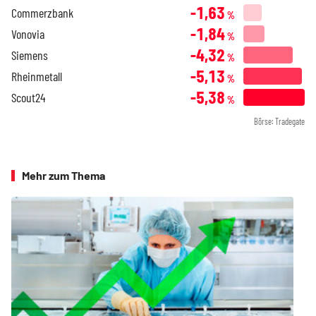
-1,63
Commerzbank
%
-1,84
Vonovia
%
-4,32
Siemens
%
-5,13
Rheinmetall
%
-5,38
Scout24
%
Börse: Tradegate
Mehr zum Thema