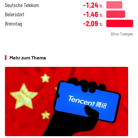
-1,24
Deutsche Telekom
%
-1,46
Beiersdorf
%
-2,09
Brenntag
%
Börse: Tradegate
Mehr zum Thema