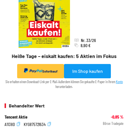
Nr. 33/26
8,90 €
Heiße Tage – eiskalt kaufen: 5 Aktien im Fokus
Im Shop kaufen
Sofortkauf
Sie erhalten einen Download-Link per E-Mail. Außerdem können Sie gekaufte E-Paper in Ihrem
Konto
herunterladen.
Behandelter Wert
Tencent Aktie
-0,85
%
A1138D
KYG875721634
Börse:
Tradegate