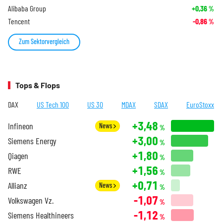
Alibaba Group
+0,36
%
Tencent
-0,86
%
Zum Sektorvergleich
Tops & Flops
DAX
US Tech 100
US 30
MDAX
SDAX
EuroStoxx
+3,48
Infineon
News
%
+3,00
Siemens Energy
%
+1,80
Qiagen
%
+1,56
RWE
%
+0,71
Allianz
News
%
-1,07
Volkswagen Vz.
%
-1,12
Siemens Healthineers
%