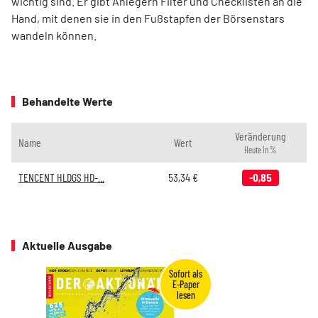
wichtig sind. Er gibt Anlegern Filter und Checklisten an die
Hand, mit denen sie in den Fußstapfen der Börsenstars
wandeln können.
Behandelte Werte
Veränderung
Name
Wert
Heute in %
TENCENT HLDGS HD-...
53,34
€
-0,85
Aktuelle Ausgabe