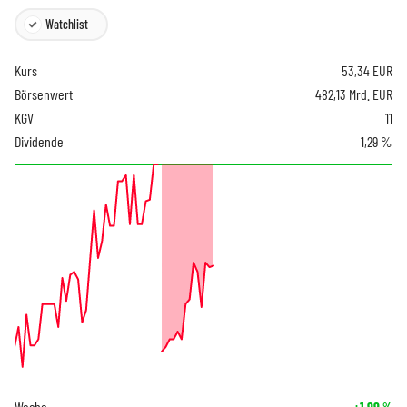
Watchlist
Kurs
53,34
EUR
Börsenwert
482,13 Mrd. EUR
KGV
11
Dividende
1,29 %
Woche
+1,99