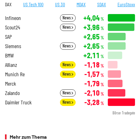
DAX
US Tech 100
US 30
MDAX
SDAX
EuroStoxx
+4,04
Infineon
News
%
+3,96
Scout24
News
%
+2,65
SAP
%
+2,65
Siemens
News
%
+2,11
BMW
%
-1,18
Allianz
News
%
-1,57
Munich Re
News
%
-1,79
Merck
%
-2,10
Zalando
News
%
-3,28
Daimler Truck
News
%
Börse: Tradegate
Mehr zum Thema