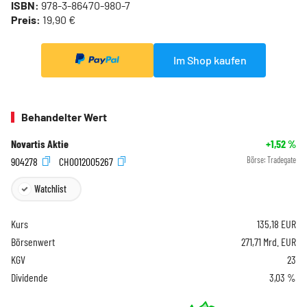
ISBN:
978-3-86470-980-7
Preis:
19,90 €
Im Shop kaufen
Behandelter Wert
Novartis Aktie
+1,52
%
904278
CH0012005267
Börse:
Tradegate
Watchlist
Kurs
135,18
EUR
Börsenwert
271,71 Mrd. EUR
KGV
23
Dividende
3,03 %