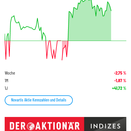
Woche
-2,75
%
1M
-1,87
%
1J
+41,72
%
Novartis Aktie Kennzahlen und Details