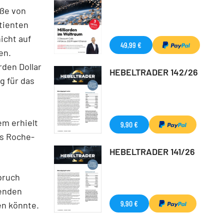
aße von
tienten
icht auf
49,99 €
en.
rden Dollar
HEBELTRADER 142/26
g für das
m erhielt
9,90 €
as Roche-
HEBELTRADER 141/26
bruch
menden
9,90 €
en könnte.