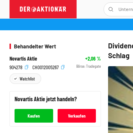
Dividen
Behandelter Wert
Schlag
Novartis Aktie
+2,06
%
Börse:
Tradegate
904278
CH0012005267
Watchlist
Novartis
Aktie jetzt handeln?
Kaufen
Verkaufen