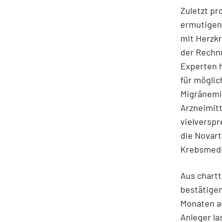
Zuletzt pr
ermutigen
mit Herzkr
der Rechn
Experten h
für möglic
Migränemi
Arzneimitt
vielversp
die Novart
Krebsmedi
Aus chartt
bestätige
Monaten au
Anleger la