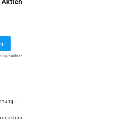
5 Aktien
en
Sie gekaufte E-
ohnung –
nredakteur