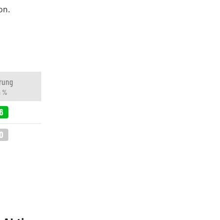
on.
rung
n %
6
0