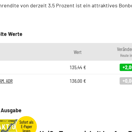
rendite von derzeit 3,5 Prozent ist ein attraktives Bonb
lte Werte
Verände
Wert
Heute i
135,44
€
+2,0
AM. ADR
136,00
€
+0,0
e Ausgabe