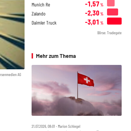
-1,57
Munich Re
%
-2,30
Zalando
%
-3,01
Daimler Truck
%
Börse: Tradegate
Mehr zum Thema
örsenmedien AG
21.07.2026, 08:01 ‧ Marion Schlegel