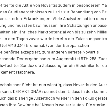
ofitierte die Aktie von Novartis zudem in besonderem M
den Studienergebnissen zu Ilaris zur Behandlung von Pa
anzarterien-Erkrankungen. Viele Analysten hatten dies n
ung und mussten bzw. müssen ihre Schätzungen anpass
alten ein jährliches Marktpotenzial von bis zu zehn Millia
h. In den Tagen zuvor wurde bereits der Zulassungsantra
ttel AMG 334 (Erenumab) von der Europäischen
elbehörde akzeptiert, zum anderen lieferte Novartis
rechende Testergebnisse zum Augenmittel RTH 258. Zude
is-Tochter Sandoz die Zulassung für ein Biosimilar für d
kament Mabthera.
echnischer Sicht ist nun wichtig, dass Novartis den Aus
n kann. DER AKTIONÄR rechnet damit, dass in den kom
ch das bisherige Allzeithoch wieder in den Fokus gerat
ssen ihre Gewinne bei Novartis weiter laufen. Die starke