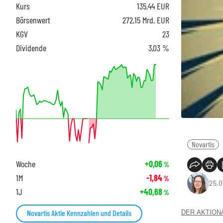
Kurs
135,44
EUR
Börsenwert
272,15 Mrd. EUR
KGV
23
Dividende
3,03 %
Novartis
Woche
+0,06
%
1M
-1,84
%
25.0
1J
+40,68
%
Novartis Aktie Kennzahlen und Details
DER AKTIONÄR