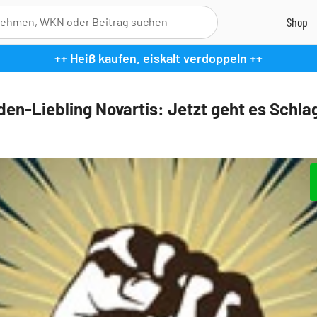
++ Heiß kaufen, eiskalt verdoppeln ++
den-Liebling Novartis: Jetzt geht es Schla