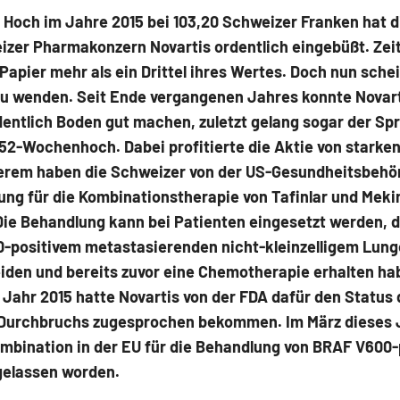
 Hoch im Jahre 2015 bei 103,20 Schweizer Franken hat d
izer Pharmakonzern Novartis ordentlich eingebüßt. Zei
 Papier mehr als ein Drittel ihres Wertes. Doch nun schei
zu wenden. Seit Ende vergangenen Jahres konnte Novart
entlich Boden gut machen, zuletzt gelang sogar der Sp
52-Wochenhoch. Dabei profitierte die Aktie von starke
erem haben die Schweizer von der US-Gesundheitsbehö
ung für die Kombinationstherapie von Tafinlar und Meki
Die Behandlung kann bei Patienten eingesetzt werden, d
-positivem metastasierenden nicht-kleinzelligem Lun
iden und bereits zuvor eine Chemotherapie erhalten ha
 Jahr 2015 hatte Novartis von der FDA dafür den Status
Durchbruchs zugesprochen bekommen. Im März dieses 
ombination in der EU für die Behandlung von BRAF V600
elassen worden.