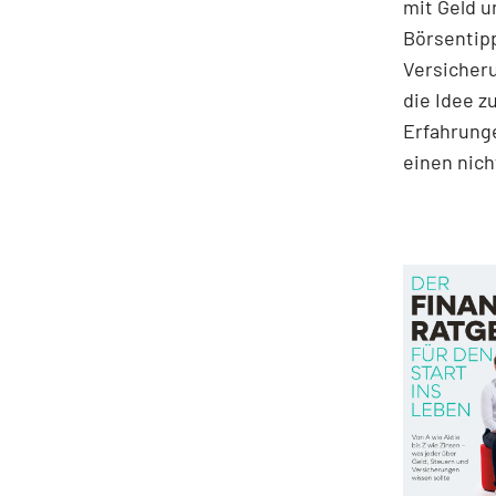
mit Geld u
Börsentip
Versicher
die Idee z
Erfahrunge
einen nich