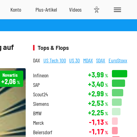
g auf
Tops & Flops
DAX
US Tech 100
US 30
MDAX
SDAX
EuroStoxx
+3,99
Novartis
Infineon
%
+2,06
+3,40
%
SAP
%
+2,99
Scout24
%
+2,53
Siemens
%
+2,25
BMW
%
-1,13
Merck
%
-1,17
Beiersdorf
%