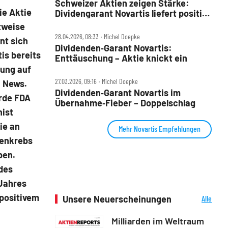
Schweizer Aktien zeigen Stärke:
ie Aktie
Dividengarant Novartis liefert positive
Signale
tweise
28.04.2026, 08:33 ‧ Michel Doepke
nt sich
Dividenden‑Garant Novartis:
is bereits
Enttäuschung – Aktie knickt ein
rung auf
27.03.2026, 09:16 ‧ Michel Doepke
n News.
Dividenden‑Garant Novartis im
rde FDA
Übernahme‑Fieber – Doppelschlag
nist
ie an
Mehr Novartis Empfehlungen
genkrebs
ben.
 des
Jahres
-positivem
Unsere Neuerscheinungen
Alle
Neuerscheinungen
Milliarden im Weltraum