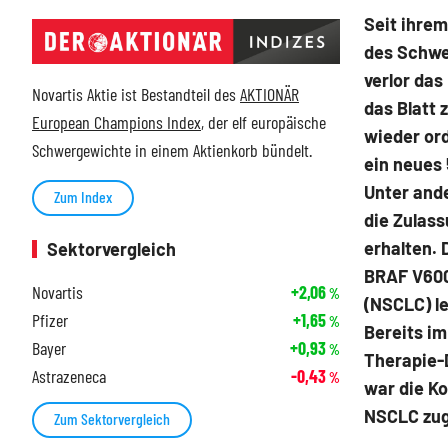
Seit ihrem
des Schwe
verlor das
Novartis Aktie ist Bestandteil des
AKTIONÄR
das Blatt 
European Champions Index
, der elf europäische
wieder ord
Schwergewichte in einem Aktienkorb bündelt.
ein neues 
Unter and
Zum Index
die Zulass
erhalten. 
Sektorvergleich
BRAF V600
Novartis
+2,06
%
(NSCLC) le
Pfizer
+1,65
%
Bereits im
Bayer
+0,93
%
Therapie-
Astrazeneca
-0,43
%
war die K
NSCLC zug
Zum Sektorvergleich