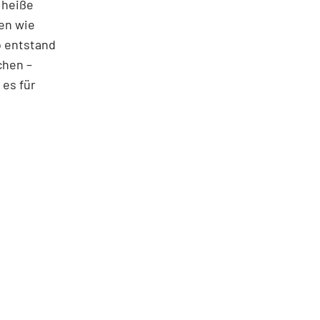
f heiße
en wie
o entstand
chen –
 es für