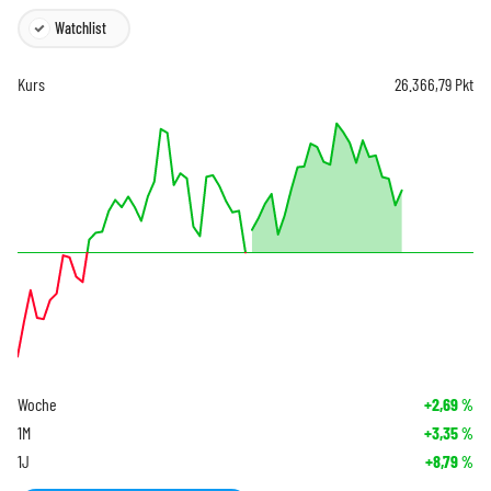
Watchlist
Kurs
26.366,79
Pkt
Woche
+2,69
%
1M
+3,35
%
1J
+8,79
%