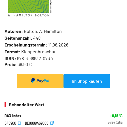
Autoren:
Bolton, A. Hamilton
Seitenanzahl:
448
Erscheinungstermin:
11.06.2026
Format:
Klappenbroschur
ISBN:
978-3-68932-073-7
Preis:
39,90 €
Im Shop kaufen
Behandelter Wert
DAX Index
+0,18
%
846900
DE0008469008
Börse:
Xetra