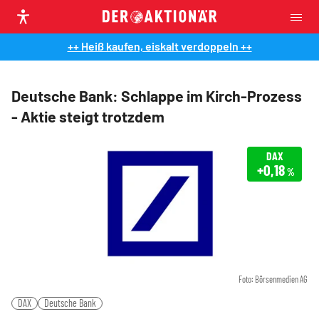
++ Heiß kaufen, eiskalt verdoppeln ++
Deutsche Bank: Schlappe im Kirch-Prozess
- Aktie steigt trotzdem
DAX
+0,18
%
Foto: Börsenmedien AG
DAX
Deutsche Bank