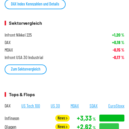
DAX Index Kennzahlen und Details
Sektorvergleich
Infront Nikkei 225
+1,20
%
DAX
+0,18
%
MDAX
-0,15
%
Infront USA 30 Industrial
-0,17
%
Zum Sektorvergleich
Tops & Flops
DAX
US Tech 100
US 30
MDAX
SDAX
EuroStoxx
+3,33
Infineon
News
%
+2,62
Qiagen
News
%