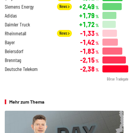
+2,49
Siemens Energy
News
%
+1,79
Adidas
%
+1,72
Daimler Truck
%
-1,33
Rheinmetall
News
%
-1,42
Bayer
%
-1,83
Beiersdorf
%
-2,15
Brenntag
%
-2,38
Deutsche Telekom
%
Börse: Tradegate
Mehr zum Thema