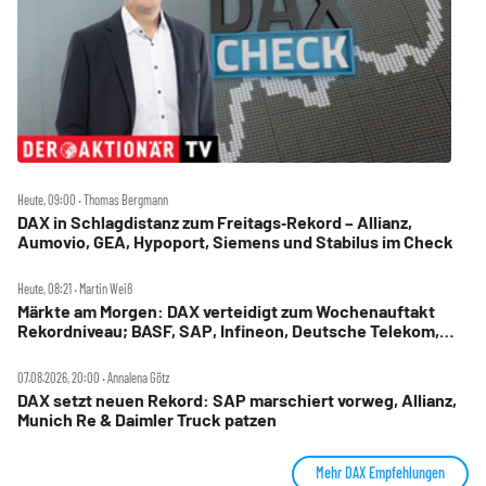
Heute, 09:00 ‧ Thomas Bergmann
DAX in Schlagdistanz zum Freitags‑Rekord – Allianz,
Aumovio, GEA, Hypoport, Siemens und Stabilus im Check
Heute, 08:21 ‧ Martin Weiß
Märkte am Morgen: DAX verteidigt zum Wochenauftakt
Rekordniveau; BASF, SAP, Infineon, Deutsche Telekom,
Hensoldt, Suss Microtec im Fokus
07.08.2026, 20:00 ‧ Annalena Götz
DAX setzt neuen Rekord: SAP marschiert vorweg, Allianz,
Munich Re & Daimler Truck patzen
Mehr DAX Empfehlungen