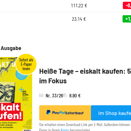
111,22
€
-0
23,14
€
+1
e Ausgabe
Heiße Tage – eiskalt kaufen: 
im Fokus
Nr. 33/26
8,90 €
Im Shop kauf
Sofortkauf
Sie erhalten einen Download-Link per E-Mail. Außerdem können 
Paper in Ihrem
Konto
herunterladen.