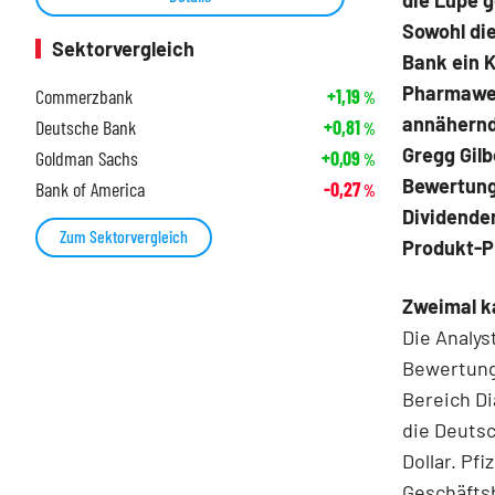
die Lupe 
Sowohl die
Sektorvergleich
Bank ein K
Pharmawert
Commerzbank
+1,19
%
annähernd 
Deutsche Bank
+0,81
%
Gregg Gilb
Goldman Sachs
+0,09
%
Bewertung
Bank of America
-0,27
%
Dividende
Zum Sektorvergleich
Produkt-Pi
Zweimal k
Die Analyst
Bewertung
Bereich D
die Deutsc
Dollar. Pf
Geschäfts