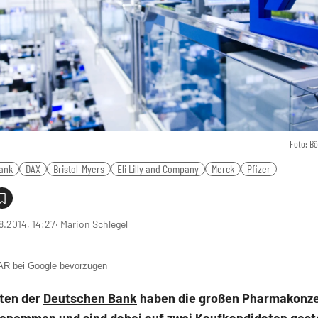
Foto: B
ank
DAX
Bristol-Myers
Eli Lilly and Company
Merck
Pfizer
8.2014, 14:27
‧
Marion Schlegel
 bei Google bevorzugen
sten der
Deutschen Bank
haben die großen Pharmakonze