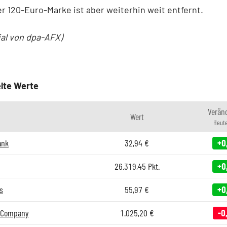
er 120-Euro-Marke ist aber weiterhin weit entfernt.
ial von dpa-AFX)
lte Werte
Verän
Wert
Heute
ank
32,94
€
+0
26.319,45
Pkt.
+0
s
55,97
€
+0
nd Company
1.025,20
€
-0