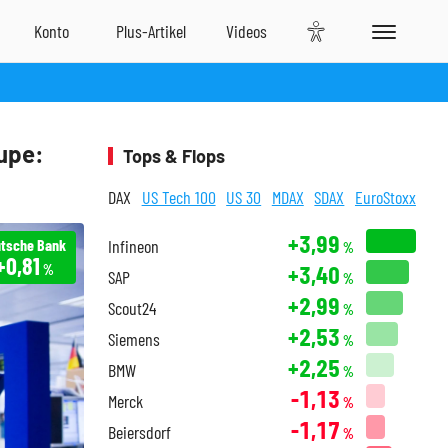
upe:
Tops & Flops
DAX
US Tech 100
US 30
MDAX
SDAX
EuroStoxx
+3,99
tsche Bank
Infineon
%
+0,81
+3,40
%
SAP
%
+2,99
Scout24
%
+2,53
Siemens
%
+2,25
BMW
%
-1,13
Merck
%
-1,17
Beiersdorf
%