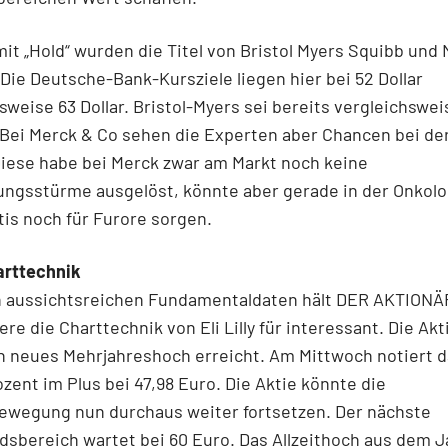
mit „Hold“ wurden die Titel von Bristol Myers Squibb und
Die Deutsche-Bank-Kursziele liegen hier bei 52 Dollar
weise 63 Dollar. Bristol-Myers sei bereits vergleichswe
Bei Merck & Co sehen die Experten aber Chancen bei de
Diese habe bei Merck zwar am Markt noch keine
ungsstürme ausgelöst, könnte aber gerade in der Onkolo
tis noch für Furore sorgen.
arttechnik
 aussichtsreichen Fundamentaldaten hält DER AKTIONÄ
re die Charttechnik von Eli Lilly für interessant. Die Akt
n neues Mehrjahreshoch erreicht. Am Mittwoch notiert d
ozent im Plus bei 47,98 Euro. Die Aktie könnte die
ewegung nun durchaus weiter fortsetzen. Der nächste
sbereich wartet bei 60 Euro. Das Allzeithoch aus dem 