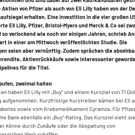
genommen und sind dabei auf zwei Kaufkandidaten gest
 Aktien von Pfizer als auch von Eli Lilly haben von der 
aufsiegel erhalten. Eine Investition in die vier großen U
e Eli Lilly, Pfizer, Bristol-Myers und Merck & Co sei zw
so verlockend wie noch vor einigen Jahren, schrieb An
ert in einer am Mittwoch veröffentlichten Studie. Die
en seien aber vernünftig. Zudem sprächen die absehba
nrendite, Aktienrückkäufe sowie interessanter geword
pelines für die Titel.
aufen, zweimal halten
en haben Eli Lilly mit „Buy“ und einem Kursziel von 71 Doll
 aufgenommen. Kurzfristige Kurstreiber kämen bei Eli 
iabetes sowie vom Krebsmedikament Cyramza. Für Pfize
he Bank ebenfalls ein „Buy“-Rating. Das Kursziel sieht sie
izer könne durch Zukäufe oder die Abspaltung von
bereichen Wert schaffen.