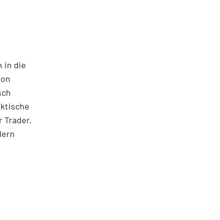
 in die
ton
sch
aktische
 Trader,
dern