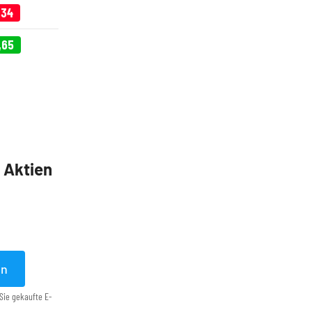
,34
,65
5 Aktien
en
Sie gekaufte E-