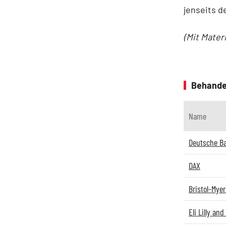
jenseits d
(Mit Mater
Behande
Name
Deutsche B
DAX
Bristol-Myer
Eli Lilly a