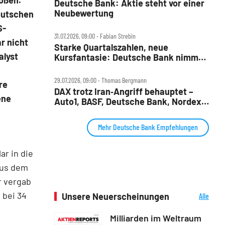
oßen.
Deutsche Bank: Aktie steht vor einer
Neubewertung
Deutschen
S-
31.07.2026, 09:00 ‧ Fabian Strebin
ar nicht
Starke Quartalszahlen, neue
alyst
Kursfantasie: Deutsche Bank nimmt
2028‑Ziele ins Visier
29.07.2026, 09:00 ‧ Thomas Bergmann
re
DAX trotz Iran‑Angriff behauptet –
ene
Auto1, BASF, Deutsche Bank, Nordex,
Porsche AG und Redcare im Check
Mehr Deutsche Bank Empfehlungen
ar in die
aus dem
r vergab
 bei 34
Unsere Neuerscheinungen
Alle
Neuerscheinungen
Milliarden im Weltraum