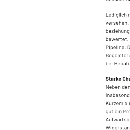
Lediglich 
versehen. 
beziehungs
bewertet. 
Pipeline. 
Begeister
bei Hepati
Starke Ch
Neben den
insbesonde
Kurzem ei
gut ein Pr
Aufwärtsb
Widerstand