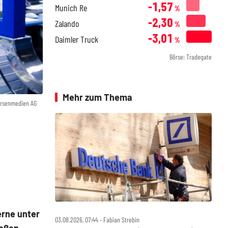
-1,57
Munich Re
%
-2,30
Zalando
%
-3,01
Daimler Truck
%
Börse: Tradegate
Mehr zum Thema
örsenmedien AG
rne unter
03.08.2026, 07:44 ‧ Fabian Strebin