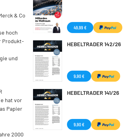
 Merck & Co
49,99 €
ise hoch
r Produkt-
HEBELTRADER 142/26
gie und
9,90 €
R
HEBELTRADER 141/26
ie hat vor
as Papier
9,90 €
Jahre 2000