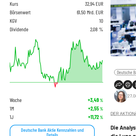
Kurs
32,94
EUR
Börsenwert
61,50 Mrd. EUR
KGV
10
Dividende
2,08 %
Deutsche B
27.0
Woche
+3,49
%
1M
+2,55
%
DER AKTIONÄR
1J
+11,72
%
Die Analy
Deutsche Bank Aktie Kennzahlen und
Details