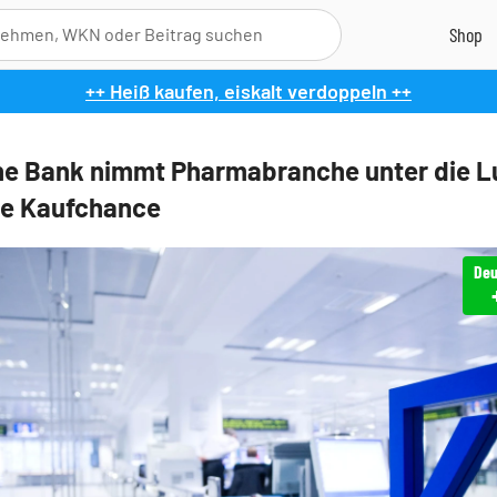
++ Heiß kaufen, eiskalt verdoppeln ++
e Bank nimmt Pharmabranche unter die L
te Kaufchance
Deu