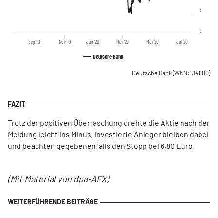
5
4
Sep '19
Nov '19
Jan '20
Mär '20
Mai '20
Jul '20
Deutsche Bank
Deutsche Bank
(WKN: 514000)
Trotz der positiven Überraschung drehte die Aktie nach der
Meldung leicht ins Minus. Investierte Anleger bleiben dabei
und beachten gegebenenfalls den Stopp bei 6,80 Euro.
(Mit Material von dpa-AFX)