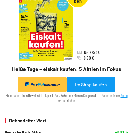
Nr. 33/26
8,90 €
Heiße Tage – eiskalt kaufen: 5 Aktien im Fokus
Im Shop kaufen
Sofortkauf
Sie erhalten einen Download-Link per E-Mail. Außerdem können Sie gekaufte E-Paper in Ihrem
Konto
herunterladen.
Behandelter Wert
Deutsche Bank Aktie
+0,81
%