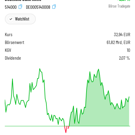
514000
DE0005140008
Börse:
Tradegate
Watchlist
Kurs
32,94
EUR
Börsenwert
61,82 Mrd. EUR
KGV
10
Dividende
2,07 %