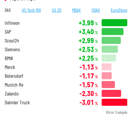
DAX
US Tech 100
US 30
MDAX
SDAX
EuroStoxx
+3,99
Infineon
%
+3,40
SAP
%
+2,99
Scout24
%
+2,53
Siemens
%
+2,25
BMW
%
-1,13
Merck
%
-1,17
Beiersdorf
%
-1,57
Munich Re
%
-2,30
Zalando
%
-3,01
Daimler Truck
%
Börse: Tradegate