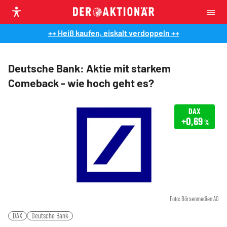
++ Heiß kaufen, eiskalt verdoppeln ++
Deutsche Bank: Aktie mit starkem
Comeback - wie hoch geht es?
DAX
+0,69
%
Foto: Börsenmedien AG
DAX
Deutsche Bank