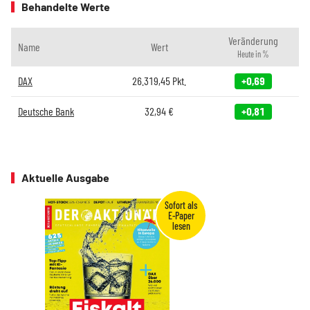
Behandelte Werte
Veränderung
Name
Wert
Heute in %
DAX
26.319,45
Pkt.
+0,69
Deutsche Bank
32,94
€
+0,81
Aktuelle Ausgabe