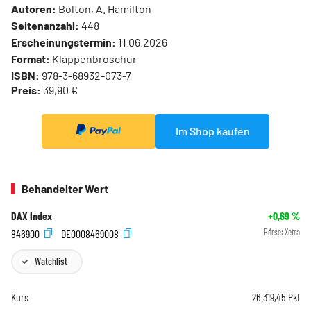
Autoren:
Bolton, A. Hamilton
Seitenanzahl:
448
Erscheinungstermin:
11.06.2026
Format:
Klappenbroschur
ISBN:
978-3-68932-073-7
Preis:
39,90 €
Im Shop kaufen
Behandelter Wert
DAX Index
+0,69
%
846900
DE0008469008
Börse:
Xetra
Watchlist
Kurs
26.319,45
Pkt