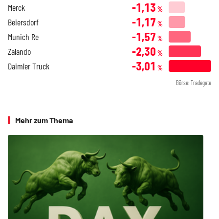
-1,13
Merck
%
-1,17
Beiersdorf
%
-1,57
Munich Re
%
-2,30
Zalando
%
-3,01
Daimler Truck
%
Börse: Tradegate
Mehr zum Thema