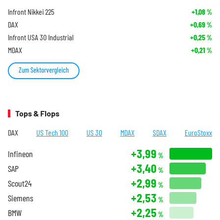
Infront Nikkei 225
+1,08
%
DAX
+0,69
%
Infront USA 30 Industrial
+0,25
%
MDAX
+0,21
%
Zum Sektorvergleich
Tops & Flops
DAX
US Tech 100
US 30
MDAX
SDAX
EuroStoxx
+3,99
Infineon
%
+3,40
SAP
%
+2,99
Scout24
%
+2,53
Siemens
%
+2,25
BMW
%