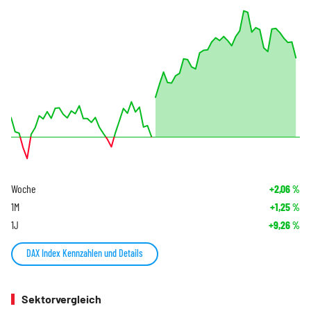
Woche
+2,06
%
1M
+1,25
%
1J
+9,26
%
DAX Index Kennzahlen und Details
Sektorvergleich