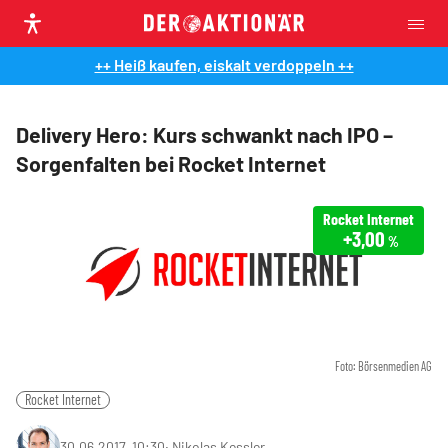
++ Heiß kaufen, eiskalt verdoppeln ++
Delivery Hero: Kurs schwankt nach IPO –
Sorgenfalten bei Rocket Internet
Rocket Internet
+3,00
%
Foto: Börsenmedien AG
Rocket Internet
30.06.2017, 10:30
‧
Nikolas Kessler