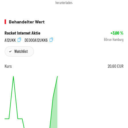
herunterladen.
Behandelter Wert
Rocket Internet Aktie
+3,00
%
A12UKK
DE000A12UKK6
Börse:
Hamburg
Watchlist
Kurs
20,60
EUR