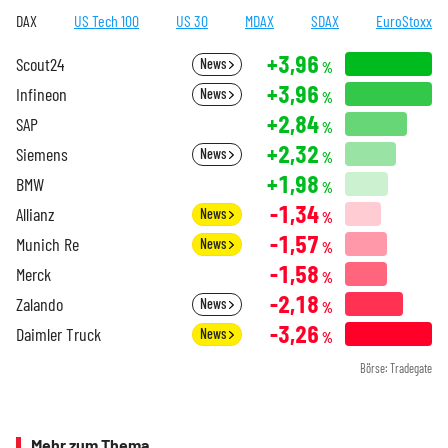
DAX
US Tech 100
US 30
MDAX
SDAX
EuroStoxx
+3,96
Scout24
News
%
+3,96
Infineon
News
%
+2,84
SAP
%
+2,32
Siemens
News
%
+1,98
BMW
%
-1,34
Allianz
News
%
-1,57
Munich Re
News
%
-1,58
Merck
%
-2,18
Zalando
News
%
-3,26
Daimler Truck
News
%
Börse: Tradegate
Mehr zum Thema