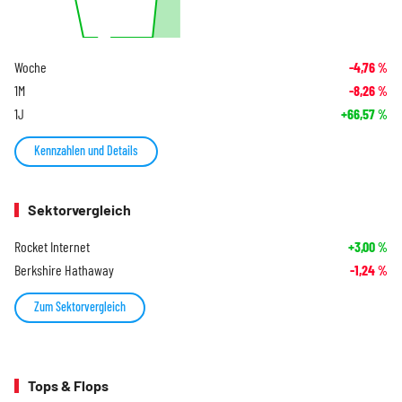
Woche
-4,76
%
1M
-8,26
%
1J
+66,57
%
Kennzahlen und Details
Sektorvergleich
Rocket Internet
+3,00
%
Berkshire Hathaway
-1,24
%
Zum Sektorvergleich
Tops & Flops