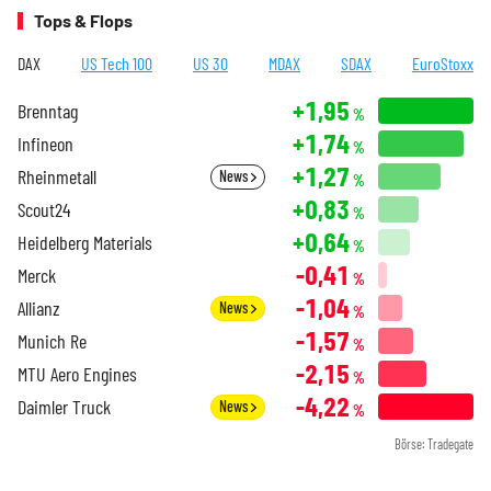
Tops & Flops
DAX
US Tech 100
US 30
MDAX
SDAX
EuroStoxx
+1,95
Brenntag
%
+1,74
Infineon
%
+1,27
Rheinmetall
News
%
+0,83
Scout24
%
+0,64
Heidelberg Materials
%
-0,41
Merck
%
-1,04
Allianz
News
%
-1,57
Munich Re
%
-2,15
MTU Aero Engines
%
-4,22
Daimler Truck
News
%
Börse: Tradegate