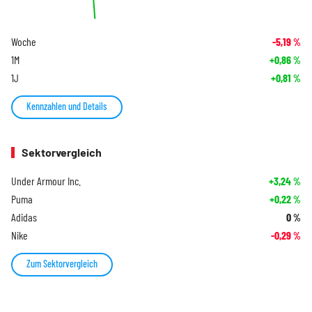
Woche
-5,19
%
1M
+0,86
%
1J
+0,81
%
Kennzahlen und Details
Sektorvergleich
Under Armour Inc.
+3,24
%
Puma
+0,22
%
Adidas
0
%
Nike
-0,29
%
Zum Sektorvergleich