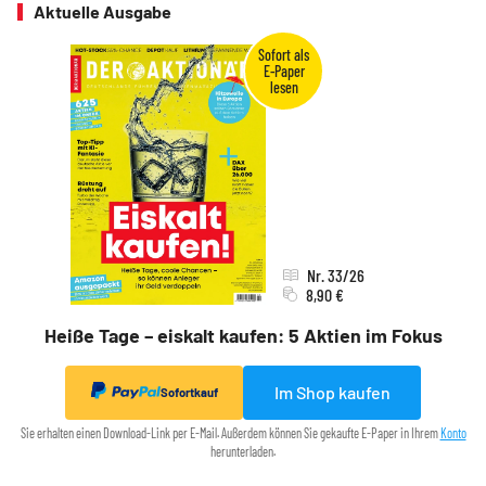
Aktuelle Ausgabe
Nr. 33/26
8,90 €
Heiße Tage – eiskalt kaufen: 5 Aktien im Fokus
Im Shop kaufen
Sofortkauf
Sie erhalten einen Download-Link per E-Mail. Außerdem können Sie gekaufte E-Paper in Ihrem
Konto
herunterladen.