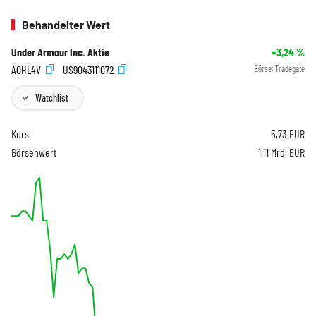
Behandelter Wert
Under Armour Inc. Aktie
+3,24
%
A0HL4V
US9043111072
Börse:
Tradegate
Watchlist
Kurs
5,73
EUR
Börsenwert
1,11 Mrd. EUR