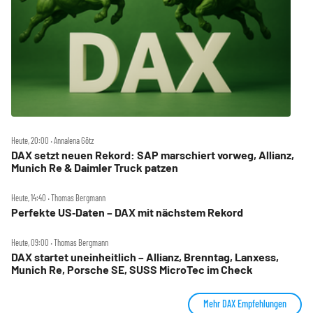
Heute, 20:00 ‧ Annalena Götz
DAX setzt neuen Rekord: SAP marschiert vorweg, Allianz,
Munich Re & Daimler Truck patzen
Heute, 14:40 ‧ Thomas Bergmann
Perfekte US‑Daten – DAX mit nächstem Rekord
Heute, 09:00 ‧ Thomas Bergmann
DAX startet uneinheitlich – Allianz, Brenntag, Lanxess,
Munich Re, Porsche SE, SUSS MicroTec im Check
Mehr DAX Empfehlungen