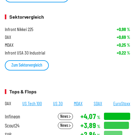
Sektorvergleich
Infront Nikkei 225
+0,98
%
DAX
+0,69
%
MDAX
+0,25
%
Infront USA 30 Industrial
+0,22
%
Zum Sektorvergleich
Tops & Flops
DAX
US Tech 100
US 30
MDAX
SDAX
EuroStoxx
+4,07
Infineon
News
%
+3,89
Scout24
News
%
+2,84
SAP