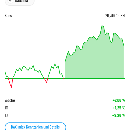
Watchlist
Kurs
26.319,45
Pkt
Woche
+2,06
%
1M
+1,25
%
1J
+9,26
%
DAX Index Kennzahlen und Details