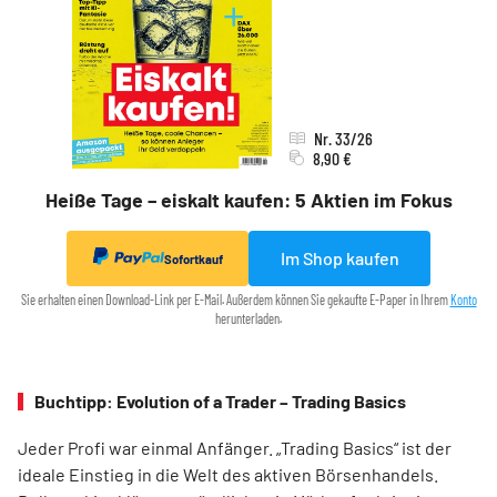
Nr. 33/26
8,90 €
Heiße Tage – eiskalt kaufen: 5 Aktien im Fokus
Im Shop kaufen
Sofortkauf
Sie erhalten einen Download-Link per E-Mail. Außerdem können Sie gekaufte E-Paper in Ihrem
Konto
herunterladen.
Buchtipp: Evolution of a Trader – Trading Basics
Jeder Profi war einmal Anfänger. „Trading Basics“ ist der
ideale Einstieg in die Welt des aktiven Börsenhandels.