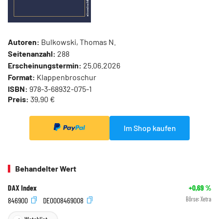
Autoren:
Bulkowski, Thomas N.
Seitenanzahl:
288
Erscheinungstermin:
25.06.2026
Format:
Klappenbroschur
ISBN:
978-3-68932-075-1
Preis:
39,90 €
Im Shop kaufen
Behandelter Wert
DAX Index
+0,69
%
846900
DE0008469008
Börse:
Xetra