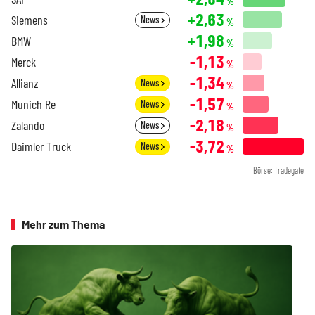
%
+2,63
Siemens
News
%
+1,98
BMW
%
-1,13
Merck
%
-1,34
Allianz
News
%
-1,57
Munich Re
News
%
-2,18
Zalando
News
%
-3,72
Daimler Truck
News
%
Börse: Tradegate
Mehr zum Thema