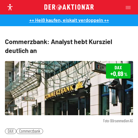
++ Heiß kaufen, eiskalt verdoppeln ++
Commerzbank: Analyst hebt Kursziel
deutlich an
DAX
+0,69
%
Foto: Börsenmedien AG
DAX
Commerzbank