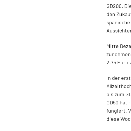
GD200. Die
den Zukauf
spanische 
Aussichte
Mitte Deze
zunehmend
2,75 Euro 
In der ers
Allzeithoc
bis zum GD
GD50 hat r
fungiert. 
diese Woc