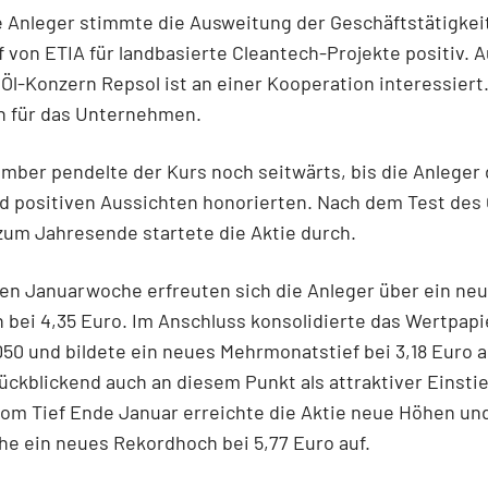
 Anleger stimmte die Ausweitung der Geschäftstätigkei
 von ETIA für landbasierte Cleantech-Projekte positiv. 
Öl-Konzern Repsol ist an einer Kooperation interessiert
n für das Unternehmen.
mber pendelte der Kurs noch seitwärts, bis die Anleger 
 positiven Aussichten honorierten. Nach dem Test des 
zum Jahresende startete die Aktie durch.
ten Januarwoche erfreuten sich die Anleger über ein ne
h bei 4,35 Euro. Im Anschluss konsolidierte das Wertpapi
50 und bildete ein neues Mehrmonatstief bei 3,18 Euro a
ückblickend auch an diesem Punkt als attraktiver Einsti
Vom Tief Ende Januar erreichte die Aktie neue Höhen und
he ein neues Rekordhoch bei 5,77 Euro auf.