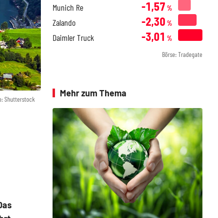
-1,57
Munich Re
%
-2,30
Zalando
%
-3,01
Daimler Truck
%
Börse: Tradegate
Mehr zum Thema
o: Shutterstock
Das