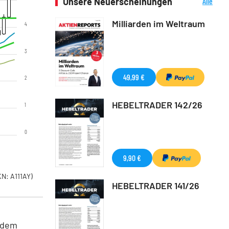
Unsere Neuerscheinungen
Alle
Neuerscheinungen
Milliarden im Weltraum
4
3
49,99 €
2
HEBELTRADER 142/26
1
0
9,90 €
N: A111AY)
HEBELTRADER 141/26
r dem