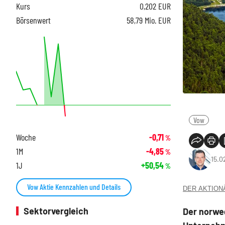
Kurs
0,202
EUR
Börsenwert
58,79 Mio. EUR
Vow
Woche
-0,71
%
1M
-4,85
%
15.0
1J
+50,54
%
Vow Aktie Kennzahlen und Details
DER AKTIONÄR
Sektorvergleich
Der norwe