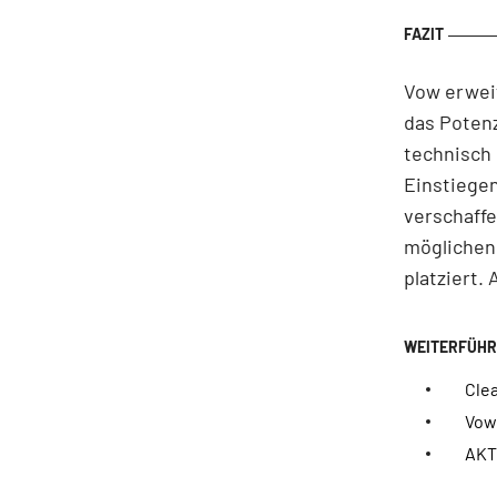
Vow erweit
das Potenz
technisch 
Einstiegen
verschaffe
möglichen 
platziert.
Cle
Vow
AKT