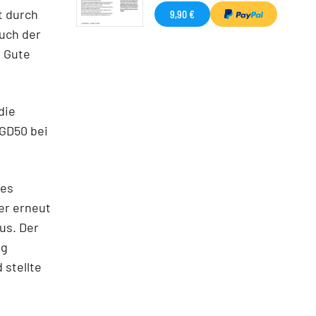
t durch
9,90 €
Auch der
. Gute
die
GD50 bei
ues
er erneut
us. Der
eg
 stellte