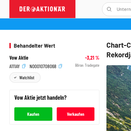
Chart-C
Behandelter Wert
Rekord
Vow Aktie
-3,21
%
Börse:
Tradegate
A111AY
NO0010708068
Watchlist
Vow
Aktie jetzt handeln?
Kaufen
Verkaufen