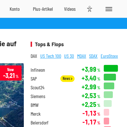
ie auf
Tops & Flops
DAX
US Tech 100
US 30
MDAX
SDAX
EuroStoxx
+3,99
Vow
Infineon
%
-3,21
+3,40
%
SAP
News
%
+2,99
Scout24
%
+2,53
Siemens
%
+2,25
BMW
%
-1,13
Merck
%
-1,17
Beiersdorf
%