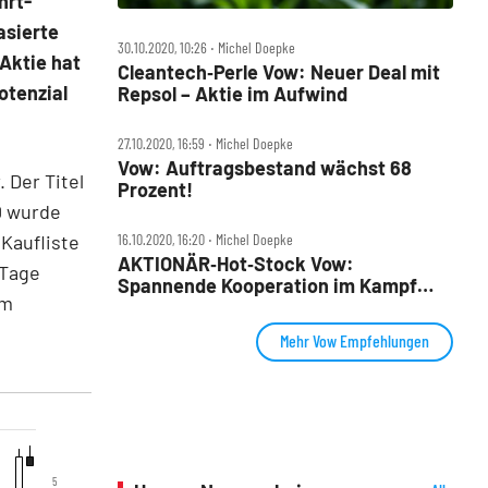
hrt-
asierte
30.10.2020, 10:26 ‧ Michel Doepke
Aktie hat
Cleantech‑Perle Vow: Neuer Deal mit
otenzial
Repsol – Aktie im Aufwind
27.10.2020, 16:59 ‧ Michel Doepke
Vow: Auftragsbestand wächst 68
. Der Titel
Prozent!
0 wurde
 Kaufliste
16.10.2020, 16:20 ‧ Michel Doepke
AKTIONÄR‑Hot‑Stock Vow:
 Tage
Spannende Kooperation im Kampf
em
gegen Plastik
Mehr Vow Empfehlungen
5