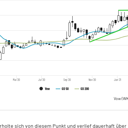
Mai '20
Jul '20
Sep '20
Nov '20
Jan '21
Vow
GD 50
GD 200
Vow
(WK
rholte sich von diesem Punkt und verlief dauerhaft übe