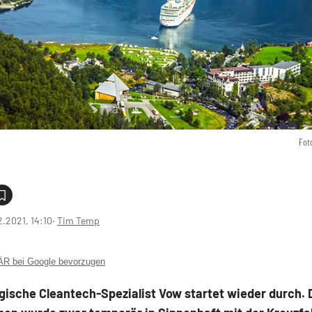
Fot
2.2021, 14:10
‧
Tim Temp
 bei Google bevorzugen
gische Cleantech-Spezialist Vow startet wieder durch. 