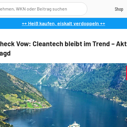
++ Heiß kaufen, eiskalt verdoppeln ++
heck Vow: Cleantech bleibt im Trend – Akt
jagd