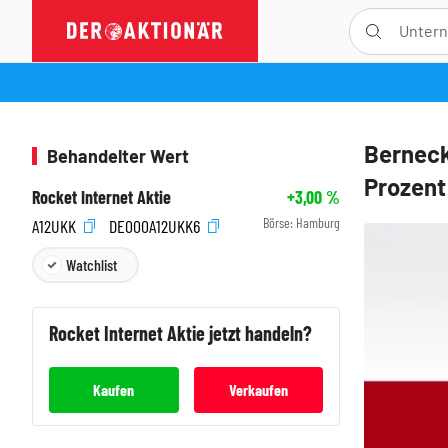
Berneck
Behandelter Wert
Prozent
Rocket Internet Aktie
+3,00
%
Börse:
Hamburg
A12UKK
DE000A12UKK6
Watchlist
Rocket Internet
Aktie jetzt handeln?
Kaufen
Verkaufen