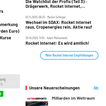
Die Watchlist der Profis (Teil 3) ‑
Drägerwerk, Rocket Internet,
SynBiotic
rs
02.11.2020, 09:35 ‧ Marion Schlegel
Wechsel im SDAX: Rocket Internet
(Anmerkung
raus, Cropenergies rein, Aktie rauf
arden Euro)
 Kurse
28.10.2020, 11:55 ‧ Adam Maliszewski
Rocket Internet: Es wird amtlich!
Mehr Rocket Internet Empfehlungen
rung
n %
Unsere Neuerscheinungen
Alle
Neuerscheinungen
0
Milliarden im Weltraum