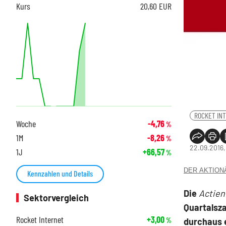
Kurs
20,60
EUR
ROCKET IN
Woche
-4,76
%
1M
-8,26
%
22.09.2016,
1J
+66,57
%
DER AKTIONÄR
Kennzahlen und Details
Die
Actien
Sektorvergleich
Quartalsza
Rocket Internet
+3,00
durchaus 
%