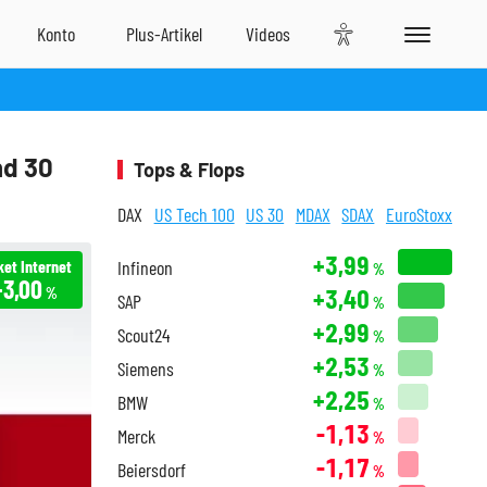
nd 30
Tops & Flops
DAX
US Tech 100
US 30
MDAX
SDAX
EuroStoxx
+3,99
et Internet
Infineon
%
+3,00
+3,40
%
SAP
%
+2,99
Scout24
%
+2,53
Siemens
%
+2,25
BMW
%
-1,13
Merck
%
-1,17
Beiersdorf
%