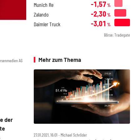
-1,57
Munich Re
%
-2,30
Zalando
%
-3,01
Daimler Truck
%
Börse: Tradegate
Mehr zum Thema
örsenmedien AG
e der
te
27.01.2021, 16:01 ‧ Michael Schröder
s