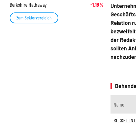
Berkshire Hathaway
-1,16
Unternehme
%
Geschäftsi
Zum Sektorvergleich
Relation 
bezweifelt
der Redakt
sollten An
nachzude
Behande
Name
ROCKET IN