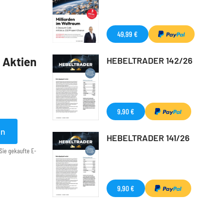
49,99 €
5 Aktien
HEBELTRADER 142/26
9,90 €
en
HEBELTRADER 141/26
Sie gekaufte E-
9,90 €