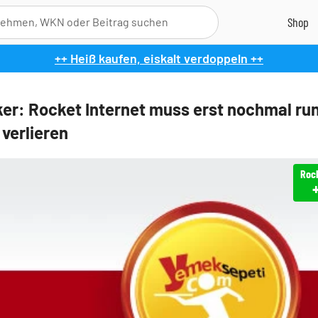
++ Heiß kaufen, eiskalt verdoppeln ++
er: Rocket Internet muss erst nochmal ru
 verlieren
Rock