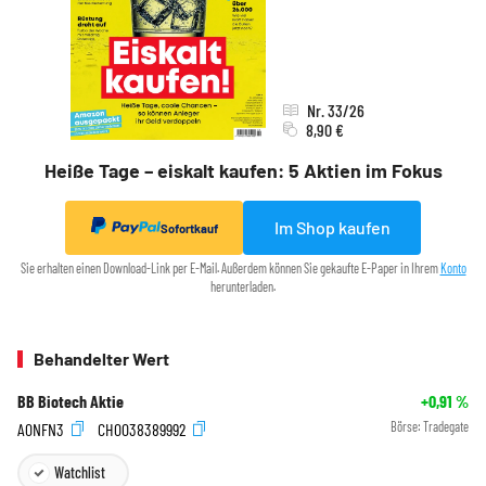
Nr. 33/26
8,90 €
Heiße Tage – eiskalt kaufen: 5 Aktien im Fokus
Im Shop kaufen
Sofortkauf
Sie erhalten einen Download-Link per E-Mail. Außerdem können Sie gekaufte E-Paper in Ihrem
Konto
herunterladen.
Behandelter Wert
BB Biotech Aktie
+0,91
%
A0NFN3
CH0038389992
Börse:
Tradegate
Watchlist