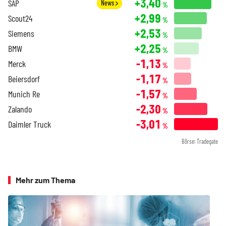
+3,40
SAP
News
%
+2,99
Scout24
%
+2,53
Siemens
%
+2,25
BMW
%
-1,13
Merck
%
-1,17
Beiersdorf
%
-1,57
Munich Re
%
-2,30
Zalando
%
-3,01
Daimler Truck
%
Börse: Tradegate
Mehr zum Thema