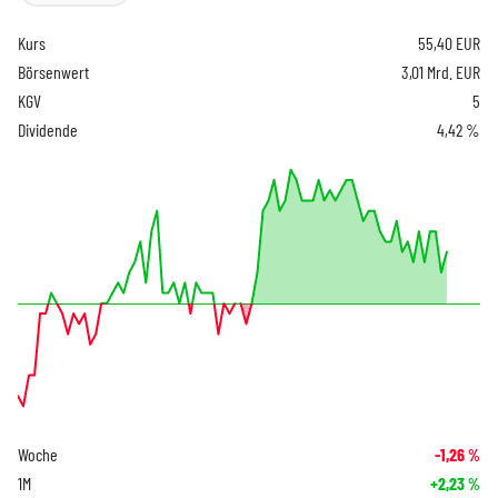
Kurs
55,40
EUR
Börsenwert
3,01 Mrd. EUR
KGV
5
Dividende
4,42 %
Woche
-1,26
%
1M
+2,23
%