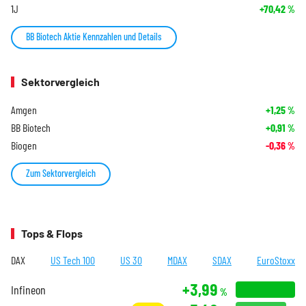
1J
+70,42
%
BB Biotech Aktie Kennzahlen und Details
Sektorvergleich
Amgen
+1,25
%
BB Biotech
+0,91
%
Biogen
-0,36
%
Zum Sektorvergleich
Tops & Flops
DAX
US Tech 100
US 30
MDAX
SDAX
EuroStoxx
+3,99
Infineon
%