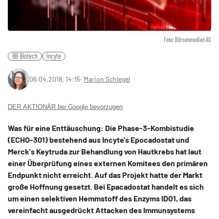
Foto: Börsenmedien AG
BB Biotech
Incyte
06.04.2018, 14:15
‧
Marion Schlegel
DER AKTIONÄR bei Google bevorzugen
Was für eine Enttäuschung: Die Phase-3-Kombistudie
(ECHO-301) bestehend aus Incyte's Epocadostat und
Merck's Keytruda zur Behandlung von Hautkrebs hat laut
einer Überprüfung eines externen Komitees den primären
Endpunkt nicht erreicht. Auf das Projekt hatte der Markt
große Hoffnung gesetzt. Bei Epacadostat handelt es sich
um einen selektiven Hemmstoff des Enzyms IDO1, das
vereinfacht ausgedrückt Attacken des Immunsystems