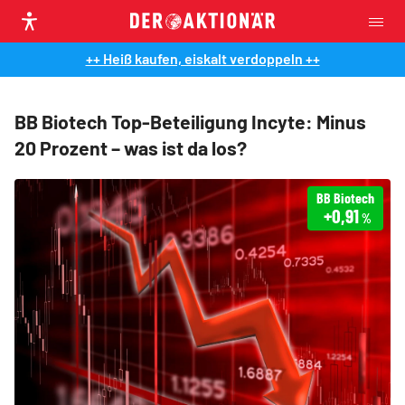
++ Heiß kaufen, eiskalt verdoppeln ++
BB Biotech Top-Beteiligung Incyte: Minus
20 Prozent – was ist da los?
BB Biotech
+0,91
%