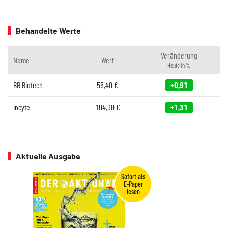
Behandelte Werte
Veränderung
Name
Wert
Heute in %
BB Biotech
55,40
€
+0,91
Incyte
104,30
€
+1,31
Aktuelle Ausgabe