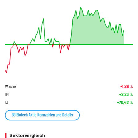
Woche
-1,26
%
1M
+2,23
%
1J
+70,42
%
BB Biotech Aktie Kennzahlen und Details
Sektorvergleich