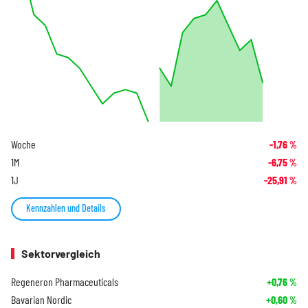
Woche
-1,76
%
1M
-6,75
%
1J
-25,91
%
Kennzahlen und Details
Sektorvergleich
Regeneron Pharmaceuticals
+0,76
%
Bavarian Nordic
+0,60
%