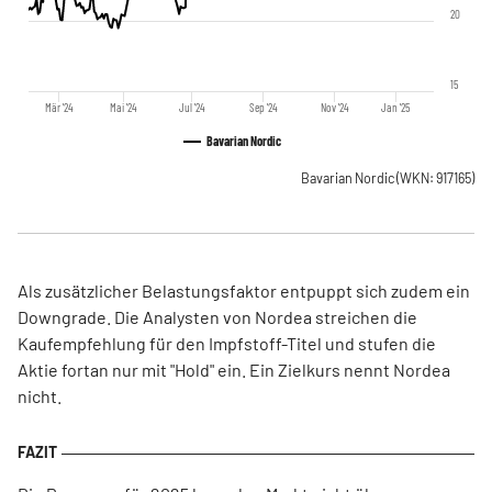
20
15
Mär '24
Mai '24
Jul '24
Sep '24
Nov '24
Jan '25
Bavarian Nordic
Bavarian Nordic
(WKN: 917165)
Als zusätzlicher Belastungsfaktor entpuppt sich zudem ein
Downgrade. Die Analysten von Nordea streichen die
Kaufempfehlung für den Impfstoff-Titel und stufen die
Aktie fortan nur mit "Hold" ein. Ein Zielkurs nennt Nordea
nicht.