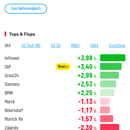
Zum Sektorvergleich
Tops & Flops
DAX
US Tech 100
US 30
MDAX
SDAX
EuroStoxx
+3,99
Infineon
%
+3,40
SAP
News
%
+2,99
Scout24
%
+2,53
Siemens
%
+2,25
BMW
%
-1,13
Merck
%
-1,17
Beiersdorf
%
-1,57
Munich Re
%
-2,30
Zalando
%