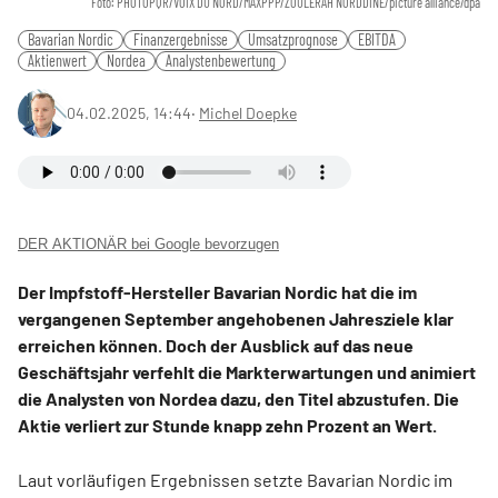
Foto: PHOTOPQR/VOIX DU NORD/MAXPPP/ZOULERAH NORDDINE/picture alliance/dpa
Bavarian Nordic
Finanzergebnisse
Umsatzprognose
EBITDA
Aktienwert
Nordea
Analystenbewertung
04.02.2025, 14:44
‧
Michel Doepke
DER AKTIONÄR bei Google bevorzugen
Der Impfstoff-Hersteller Bavarian Nordic hat die im
vergangenen September angehobenen Jahresziele klar
erreichen können. Doch der Ausblick auf das neue
Geschäftsjahr verfehlt die Markterwartungen und animiert
die Analysten von Nordea dazu, den Titel abzustufen. Die
Aktie verliert zur Stunde knapp zehn Prozent an Wert.
Laut vorläufigen Ergebnissen setzte Bavarian Nordic im