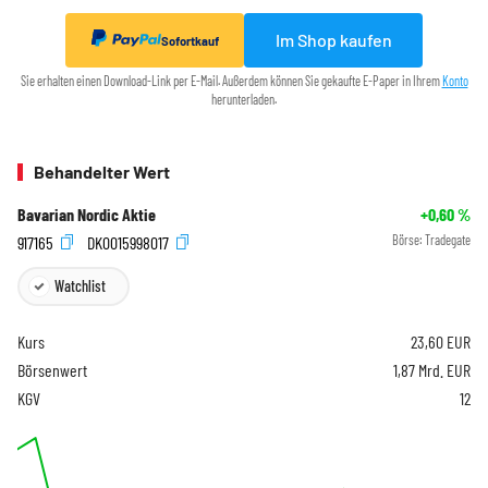
Im Shop kaufen
Sofortkauf
Sie erhalten einen Download-Link per E-Mail. Außerdem können Sie gekaufte E-Paper in Ihrem
Konto
herunterladen.
Behandelter Wert
Bavarian Nordic Aktie
+0,60
%
917165
DK0015998017
Börse:
Tradegate
Watchlist
Kurs
23,60
EUR
Börsenwert
1,87 Mrd. EUR
KGV
12