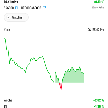
DAX Index
+0,19
%
846900
DE0008469008
Börse:
Xetra
Watchlist
Kurs
26.175,97
Pkt
Woche
+2,62
%
1M
+1,35
%