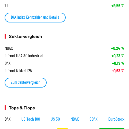
1J
+9,56
%
DAX Index Kennzahlen und Details
Sektorvergleich
MDAX
+0,24
%
Infront USA 30 Industrial
+0,23
%
DAX
+0,19
%
Infront Nikkei 225
-0,63
%
Zum Sektorvergleich
Tops & Flops
DAX
US Tech 100
US 30
MDAX
SDAX
EuroStoxx