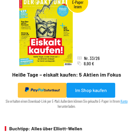
Nr. 33/26
8,90 €
Heiße Tage – eiskalt kaufen: 5 Aktien im Fokus
Im Shop kaufen
Sofortkauf
Sie erhalten einen Download-Link per E-Mail. Außerdem können Sie gekaufte E-Paper in Ihrem
Konto
herunterladen.
Buchtipp: Alles über Elliott-Wellen