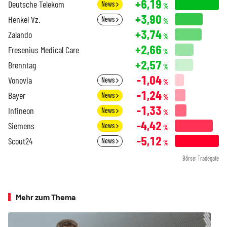
+6,19
Deutsche Telekom
News
%
+3,90
Henkel Vz.
News
%
+3,74
Zalando
%
+2,66
Fresenius Medical Care
%
+2,57
Brenntag
%
-1,04
Vonovia
News
%
-1,24
Bayer
News
%
-1,33
Infineon
News
%
-4,42
Siemens
News
%
-5,12
Scout24
News
%
Börse: Tradegate
Mehr zum Thema