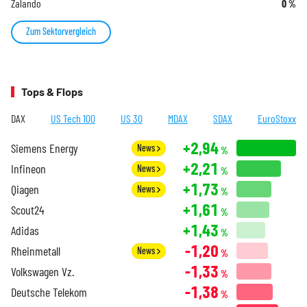
Zalando
0
%
Zum Sektorvergleich
Tops & Flops
DAX
US Tech 100
US 30
MDAX
SDAX
EuroStoxx
+2,94
Siemens Energy
News
%
+2,21
Infineon
News
%
+1,73
Qiagen
News
%
+1,61
Scout24
%
+1,43
Adidas
%
-1,20
Rheinmetall
News
%
-1,33
Volkswagen Vz.
%
-1,38
Deutsche Telekom
%