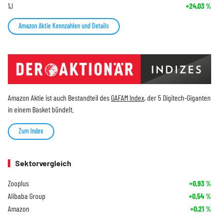
1J
+24,03
%
Amazon Aktie Kennzahlen und Details
Amazon Aktie ist auch Bestandteil des
GAFAM Index
, der 5 Digitech-Giganten
in einem Basket bündelt.
Zum Index
Sektorvergleich
Zooplus
+0,93
%
Alibaba Group
+0,54
%
Amazon
+0,21
%