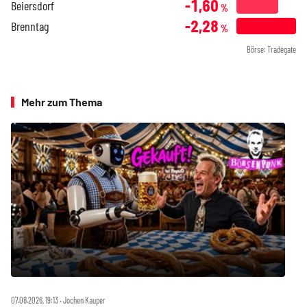
-1,60
Beiersdorf
%
-2,28
Brenntag
%
Börse: Tradegate
Mehr zum Thema
07.08.2026, 19:13 ‧ Jochen Kauper