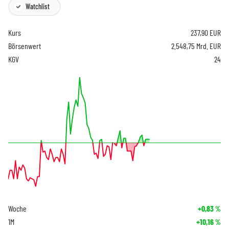
Watchlist
Kurs
237,90
EUR
Börsenwert
2.548,75 Mrd. EUR
KGV
24
Woche
+0,83
%
1M
+10,16
%