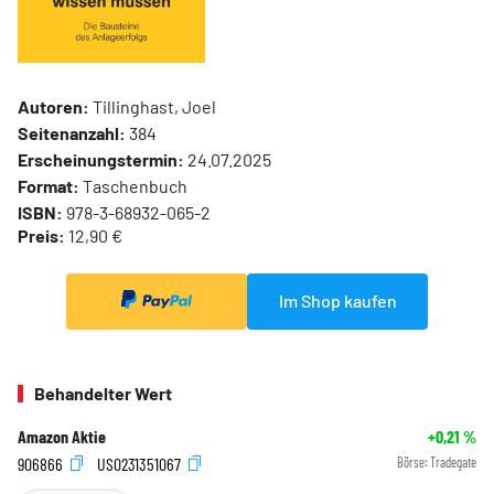
Autoren:
Tillinghast, Joel
Seitenanzahl:
384
Erscheinungstermin:
24.07.2025
Format:
Taschenbuch
ISBN:
978-3-68932-065-2
Preis:
12,90 €
Im Shop kaufen
Behandelter Wert
Amazon Aktie
+0,21
%
906866
US0231351067
Börse:
Tradegate