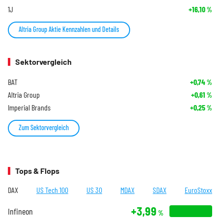
1J
+16,10
%
Altria Group Aktie Kennzahlen und Details
Sektorvergleich
BAT
+0,74
%
Altria Group
+0,61
%
Imperial Brands
+0,25
%
Zum Sektorvergleich
Tops & Flops
DAX
US Tech 100
US 30
MDAX
SDAX
EuroStoxx
+3,99
Infineon
%