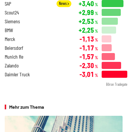
+3,40
SAP
News
%
+2,99
Scout24
%
+2,53
Siemens
%
+2,25
BMW
%
-1,13
Merck
%
-1,17
Beiersdorf
%
-1,57
Munich Re
%
-2,30
Zalando
%
-3,01
Daimler Truck
%
Börse: Tradegate
Mehr zum Thema