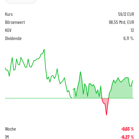
Kurs
59,12
EUR
Börsenwert
98,55 Mrd. EUR
KGV
13
Dividende
6,11 %
Woche
-0,03
%
1M
-6,27
%