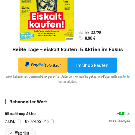
Nr. 33/26
8,90 €
Heiße Tage – eiskalt kaufen: 5 Aktien im Fokus
Im Shop kaufen
Sofortkauf
Sie erhalten einen Download-Link per E-Mail. Außerdem können Sie gekaufte E-Paper in Ihrem
Konto
herunterladen.
Behandelter Wert
Altria Group Aktie
+0,61
%
200417
US02209S1033
Börse:
Tradegate
Watchlist