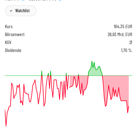
Watchlist
Kurs
164,35
EUR
Börsenwert
28,93 Mrd. EUR
KGV
21
Dividende
1,70 %