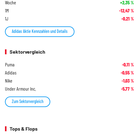
Woche
+2,35
%
1M
-12,47
%
1J
-0,21
%
Adidas Aktie Kennzahlen und Details
Sektorvergleich
Puma
-0,11
%
Adidas
-0,55
%
Nike
-1,03
%
Under Armour Inc.
-5,77
%
Zum Sektorvergleich
Tops & Flops