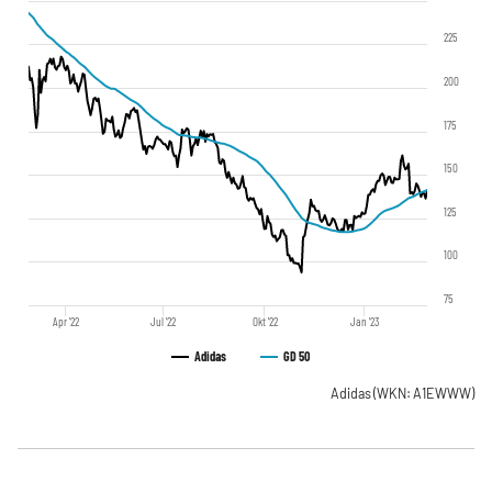
225
200
175
150
125
100
75
Apr '22
Jul '22
Okt '22
Jan '23
Adidas
GD 50
Adidas
(WKN: A1EWWW)