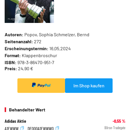
Autoren:
Popov, Sophia Schmelzer, Bernd
Seitenanzahl:
272
Erscheinungstermin:
16.05.2024
Format:
Klappenbroschur
ISBN:
978-3-86470-951-7
Preis:
24,90 €
Im Shop kaufen
Behandelter Wert
Adidas Aktie
-0,55
%
A1EWWW
DE000A1EWWW0
Börse:
Tradegate