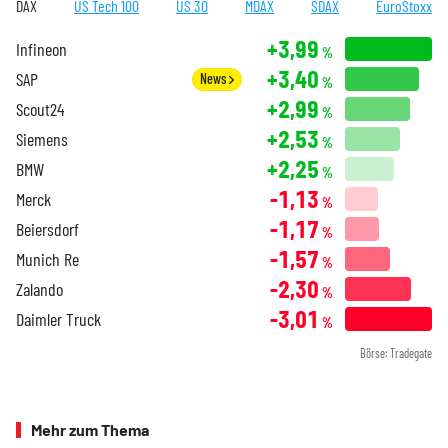
DAX
US Tech 100
US 30
MDAX
SDAX
EuroStoxx
+3,99
Infineon
%
+3,40
SAP
News
%
+2,99
Scout24
%
+2,53
Siemens
%
+2,25
BMW
%
-1,13
Merck
%
-1,17
Beiersdorf
%
-1,57
Munich Re
%
-2,30
Zalando
%
-3,01
Daimler Truck
%
Börse: Tradegate
Mehr zum Thema