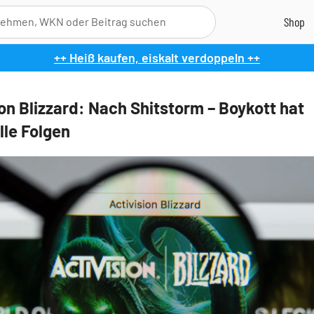
++ Heiß kaufen, eiskalt verdoppeln ++
ion Blizzard: Nach Shitstorm – Boykott hat
lle Folgen