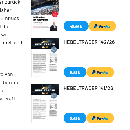
ar zurück
isher
 Einfluss
 die
49,99 €
 wir
HEBELTRADER 142/26
chnell und
9,90 €
ze von
h bereits
HEBELTRADER 141/26
ls
arcraft
9,90 €