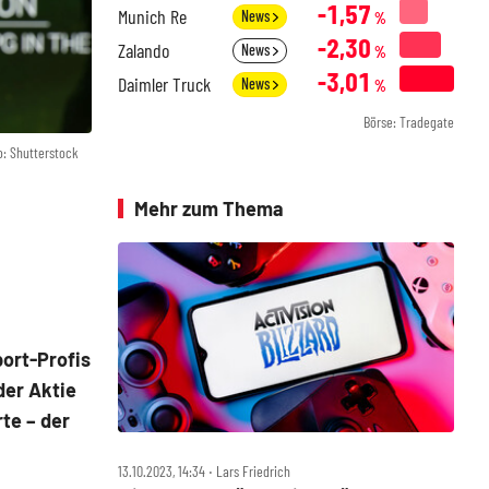
-1,57
Munich Re
News
%
-2,30
Zalando
News
%
-3,01
Daimler Truck
News
%
Börse: Tradegate
o: Shutterstock
Mehr zum Thema
port-Profis
der Aktie
te – der
13.10.2023, 14:34 ‧ Lars Friedrich