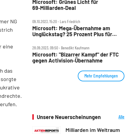
Microsoft: Grünes Licht für
69‑Milliarden‑Deal
amer NG
09.10.2023, 15:20 ‧ Lars Friedrich
Microsoft: Mega‑Übernahme am
strich
Unglückstag? 25 Prozent Plus für
AKTIONÄR‑Leser
r eine
28.09.2023, 09:50 ‧ Benedikt Kaufmann
Microsoft: "Bizarrer Kampf" der FTC
gegen Activision‑Übernahme
ch das
Mehr Empfehlungen
 sorgte
lukrative
ndrechte.
erufen.
Unsere Neuerscheinungen
Alle
Neuerscheinungen
Milliarden im Weltraum