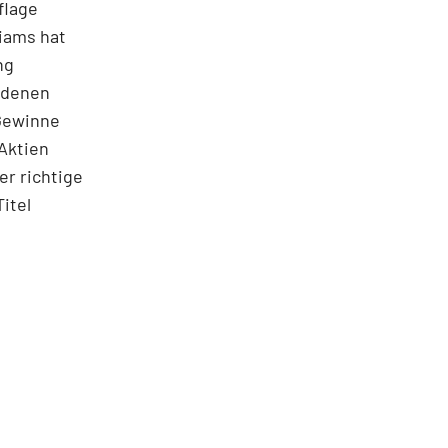
flage
liams hat
ng
h denen
 Gewinne
Aktien
er richtige
itel