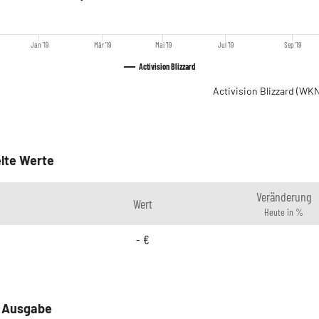
Jan '19
Mär '19
Mai '19
Jul '19
Sep '19
Activision Blizzard
Activision Blizzard
(WKN
lte Werte
Veränderung
Wert
Heute in %
-
€
e Ausgabe