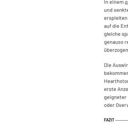
In einem
o
und senkte
erspielten
auf die En
gleiche sp
genauso re
überzogen
Die Auswir
bekommen.
Hearthston
erste Anze
geigneter
oder Overw