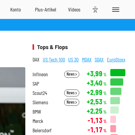
Tops & Flops
DAX
US Tech 100
US 30
MDAX
SDAX
EuroStoxx
+3,99
Infineon
News
%
+3,40
SAP
%
+2,99
Scout24
News
%
+2,53
Siemens
News
%
+2,25
BMW
%
-1,13
Merck
%
-1,17
Beiersdorf
%