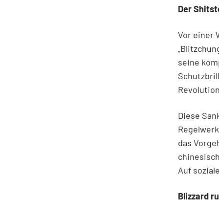
Der Shitst
Vor einer 
„Blitzchun
seine kom
Schutzbril
Revolution“
Diese Sank
Regelwerk 
das Vorgeh
chinesisc
Auf sozia
Blizzard r