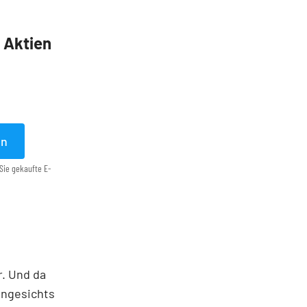
5 Aktien
en
Sie gekaufte E-
r. Und da
angesichts