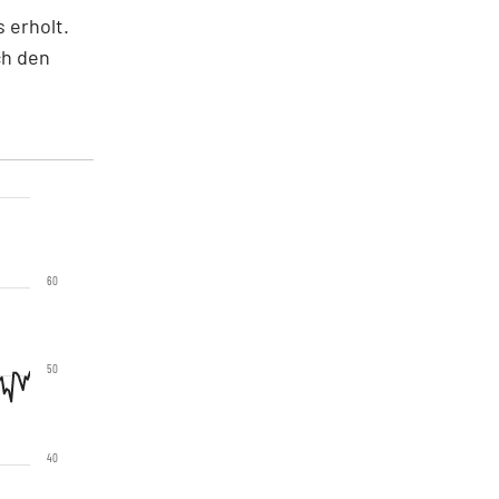
 erholt.
ch den
60
50
40