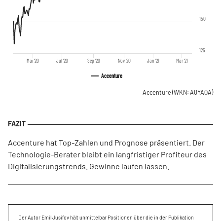
150
125
Mai '20
Jul '20
Sep '20
Nov '20
Jan '21
Mär '21
Accenture
Accenture
(WKN: A0YAQA)
Accenture hat Top-Zahlen und Prognose präsentiert. Der
Technologie-Berater bleibt ein langfristiger Profiteur des
Digitalisierungstrends. Gewinne laufen lassen.
Der Autor Emil Jusifov hält unmittelbar Positionen über die in der Publikation