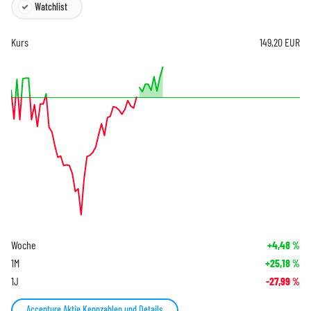
Watchlist
Kurs
149,20
EUR
Woche
+4,48
%
1M
+25,18
%
1J
-27,99
%
Accenture Aktie Kennzahlen und Details