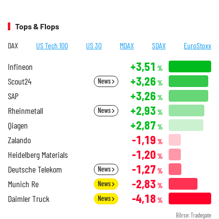
Tops & Flops
DAX
US Tech 100
US 30
MDAX
SDAX
EuroStoxx
+3,51
Infineon
%
+3,26
Scout24
News
%
+3,26
SAP
%
+2,93
Rheinmetall
News
%
+2,87
Qiagen
%
-1,19
Zalando
%
-1,20
Heidelberg Materials
%
-1,27
Deutsche Telekom
News
%
-2,83
Munich Re
News
%
-4,18
Daimler Truck
News
%
Börse: Tradegate