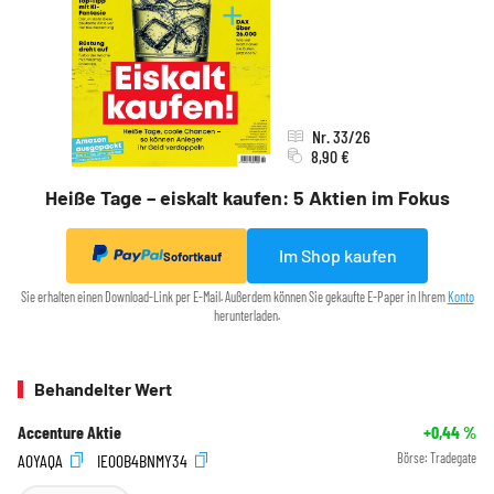
Nr. 33/26
8,90 €
Heiße Tage – eiskalt kaufen: 5 Aktien im Fokus
Im Shop kaufen
Sofortkauf
Sie erhalten einen Download-Link per E-Mail. Außerdem können Sie gekaufte E-Paper in Ihrem
Konto
herunterladen.
Behandelter Wert
Accenture Aktie
+0,44
%
A0YAQA
IE00B4BNMY34
Börse:
Tradegate