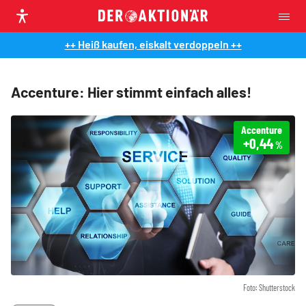
++ Heiß kaufen, eiskalt verdoppeln ++
Accenture: Hier stimmt einfach alles!
Accenture
+0,44
%
Foto: Shutterstock