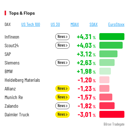
Tops & Flops
DAX
US Tech 100
US 30
MDAX
SDAX
EuroStoxx
+4,31
Infineon
News
%
+4,03
Scout24
News
%
+3,12
SAP
%
+2,63
Siemens
News
%
+1,98
BMW
%
-1,20
Heidelberg Materials
%
-1,23
Allianz
News
%
-1,57
Munich Re
News
%
-1,82
Zalando
News
%
-3,01
Daimler Truck
News
%
Börse: Tradegate