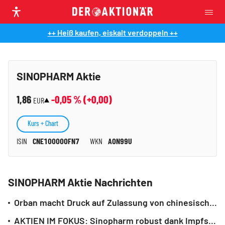
++ Heiß kaufen, eiskalt verdoppeln ++
SINOPHARM Aktie
1,86
-0,05
% (
+0,00
)
EUR
Kurs + Chart
ISIN
CNE100000FN7
WKN
A0N99U
SINOPHARM Aktie Nachrichten
Orban macht Druck auf Zulassung von chinesischem Corona-Impfstoff
AKTIEN IM FOKUS: Sinopharm robust dank Impfstoffdaten - Biontech weiter erholt