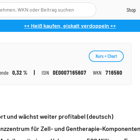
++ Heiß kaufen, eiskalt verdoppeln ++
Kurs + Chart
ende
0,32 %
ISIN
DE0007165607
WKN
716560
rt und wächst weiter profitabel (deutsch)
zzentrum für Zell- und Gentherapie-Komponenten 