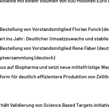
 Anleihe mit einem Volumen von 500 Millionen Euro 
Bestellung von Vorstandsmitglied Florian Funck (d
art ins Jahr: Deutlicher Umsatzzuwachs und stabile
Bestellung von Vorstandsmitglied René Fáber (deut
uptversammlung (deutsch)
kus auf Biopharma und setzt neue mittelfristige W
orm für deutlich effizientere Produktion von Zellth
hält Validierung von Science Based Targets initiati