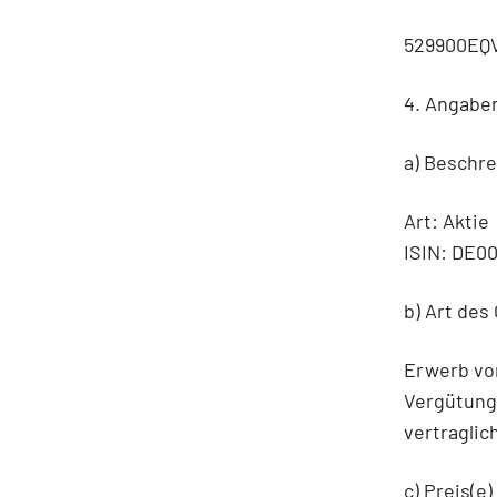
529900EQ
4. Angabe
a) Beschr
Art: Aktie
ISIN: DE0
b) Art des
Erwerb von
Vergütung
vertragli
c) Preis(e