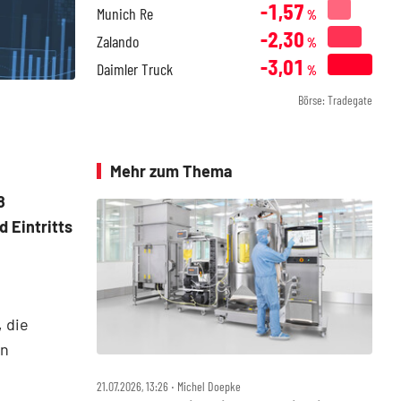
-1,57
Munich Re
%
-2,30
Zalando
%
-3,01
Daimler Truck
%
Börse: Tradegate
Mehr zum Thema
8
 Eintritts
 die
en
21.07.2026, 13:26 ‧ Michel Doepke