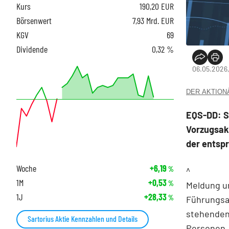
Kurs
190,20
EUR
Börsenwert
7,93 Mrd. EUR
KGV
69
Dividende
0,32 %
06.05.2026,
DER AKTIONÄR
EQS-DD: S
Vorzugsakt
der entsp
Woche
+6,19
%
^
1M
+0,53
%
Meldung u
1J
+28,33
%
Führungsa
stehende
Sartorius Aktie Kennzahlen und Details
Personen