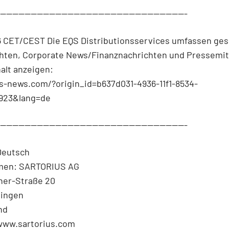
--------------------------------------------------------------
6 CET/CEST Die EQS Distributionsservices umfassen ges
chten, Corporate News/Finanznachrichten und Pressemit
halt anzeigen:
qs-news.com/?origin_id=b637d031-4936-11f1-8534-
923&lang=de
--------------------------------------------------------------
Deutsch
men: SARTORIUS AG
ner-Straße 20
tingen
nd
 www.sartorius.com