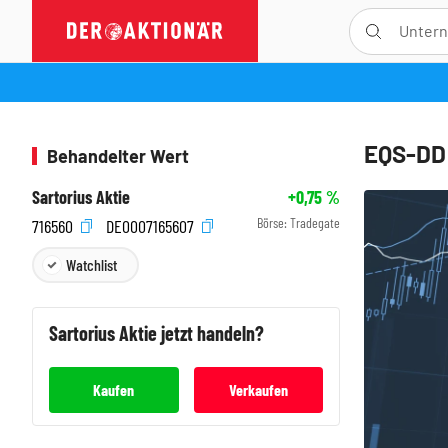
EQS-DD
Behandelter Wert
Sartorius Aktie
+0,75
%
Börse:
Tradegate
716560
DE0007165607
Watchlist
Sartorius
Aktie jetzt handeln?
Kaufen
Verkaufen