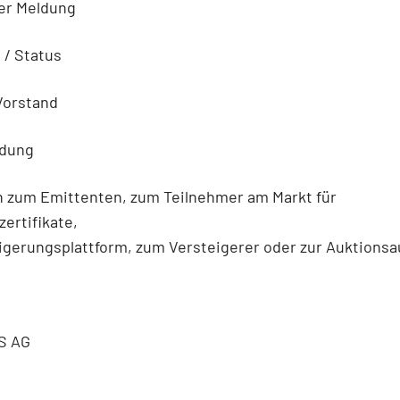
der Meldung
n / Status
Vorstand
ldung
n zum Emittenten, zum Teilnehmer am Markt für
ertifikate,
igerungsplattform, zum Versteigerer oder zur Auktionsa
S AG