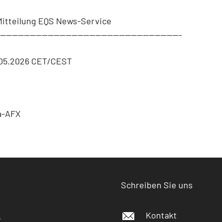
Mitteilung EQS News-Service
--------------------------------------------------------------
.05.2026 CET/CEST
a-AFX
Schreiben Sie uns
Kontakt
r