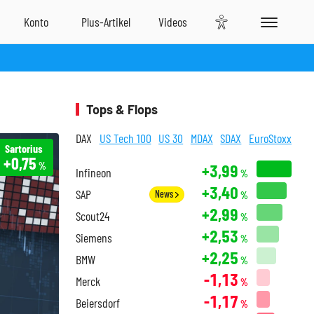
Tops & Flops
DAX
US Tech 100
US 30
MDAX
SDAX
EuroStoxx
Sartorius
+0,75
%
+3,99
Infineon
%
+3,40
SAP
News
%
+2,99
Scout24
%
+2,53
Siemens
%
+2,25
BMW
%
-1,13
Merck
%
-1,17
Beiersdorf
%