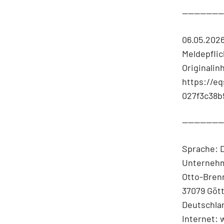
-------------
06.05.202
Meldepfli
Originalin
https://e
027f3c38b
-------------
Sprache: 
Unterneh
Otto-Bren
37079 Göt
Deutschla
Internet: