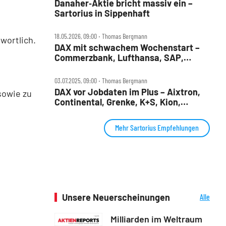
Danaher‑Aktie bricht massiv ein –
Sartorius in Sippenhaft
18.05.2026, 09:00 ‧ Thomas Bergmann
wortlich.
DAX mit schwachem Wochenstart –
Commerzbank, Lufthansa, SAP,
Sartorius, Siemens Energy und
Thyssenkrupp im Check
03.07.2025, 09:00 ‧ Thomas Bergmann
DAX vor Jobdaten im Plus – Aixtron,
sowie zu
Continental, Grenke, K+S, Kion,
Nordex, Redcare Pharmacy, Sartorius
im Check
Mehr Sartorius Empfehlungen
Unsere Neuerscheinungen
Alle
Neuerscheinungen
Milliarden im Weltraum