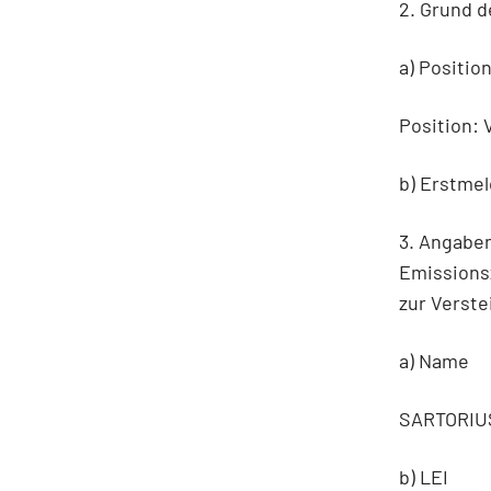
2. Grund 
a) Positio
Position: 
b) Erstme
3. Angabe
Emissionsz
zur Verste
a) Name
SARTORIU
b) LEI