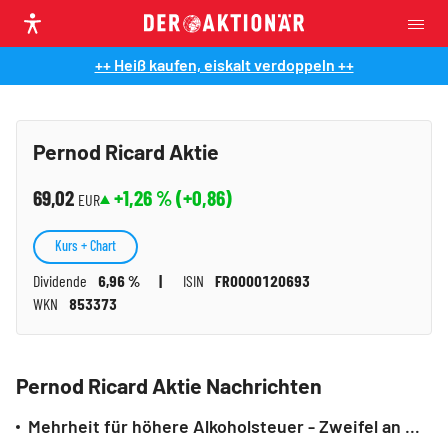
++ Heiß kaufen, eiskalt verdoppeln ++
Pernod Ricard Aktie
69,02
+1,26
% (
+0,86
)
EUR
Kurs + Chart
Dividende
6,96 %
ISIN
FR0000120693
WKN
853373
Pernod Ricard Aktie Nachrichten
Mehrheit für höhere Alkoholsteuer - Zweifel an Wirkung