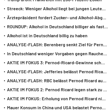
Streeck: Weniger Alkohol liegt bei jungen Leuten im Trend
Ärztepräsident fordert Zucker- und Alkohol-Abgabe
ROUNDUP: Alkohol in Deutschland billiger als fast überall in Europa
Alkohol ist in Deutschland billig zu haben
ANALYSE-FLASH: Berenberg senkt Ziel für Pernod Ricard - Aber weiter 'Buy'
In Deutschland weniger Vorgaben gegen Rauchen und Alkohol
AKTIE IM FOKUS 3: Pernod-Ricard-Gewinne schwinden - EuroStoxx-Verbleib möglich
ANALYSE-FLASH: Jefferies belässt Pernod Ricard auf 'Buy' - Ziel 120 Euro
ANALYSE-FLASH: RBC belässt Pernod Ricard auf 'Sector Perform' - Ziel 120 Euro
AKTIE IM FOKUS 2: Pernod Ricard legen stark zu - EuroStoxx-Verbleib möglich
AKTIE IM FOKUS: Erholung von Pernod Ricard nimmt Form an - EuroStoxx-Spitze
Mauer Konsum in China und USA belastet Pernod Ricard - mittelfristiges Wachstum