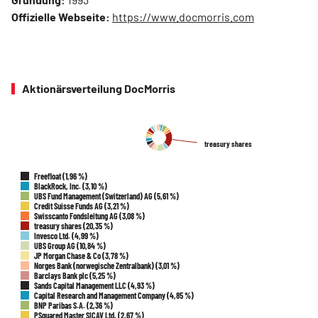
Offizielle Webseite:
https://www.docmorris.com
Aktionärsverteilung DocMorris
treasury shares
treasury shares
Freefloat (1,96 %)
BlackRock, Inc. (3,10 %)
UBS Fund Management (Switzerland) AG (5,61 %)
Credit Suisse Funds AG (3,21 %)
Swisscanto Fondsleitung AG (3,08 %)
treasury shares (20,35 %)
Invesco Ltd. (4,99 %)
UBS Group AG (10,84 %)
JP Morgan Chase & Co (3,78 %)
Norges Bank (norwegische Zentralbank) (3,01 %)
Barclays Bank plc (5,25 %)
Sands Capital Management LLC (4,93 %)
Capital Research and Management Company (4,85 %)
BNP Paribas S.A. (2,36 %)
PSquared Master SICAV Ltd. (2,67 %)