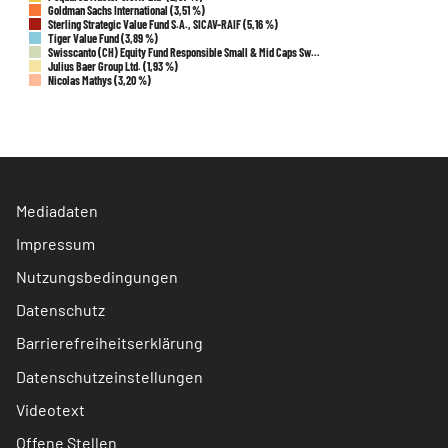
Goldman Sachs International (3,51 %)
Sterling Strategic Value Fund S.A., SICAV-RAIF (5,16 %)
Tiger Value Fund (3,89 %)
Swisscanto (CH) Equity Fund Responsible Small & Mid Caps Sw…
Julius Baer Group Ltd. (1,93 %)
Nicolas Mathys (3,20 %)
Mediadaten
Impressum
Nutzungsbedingungen
Datenschutz
Barrierefreiheitserklärung
Datenschutzeinstellungen
Videotext
Offene Stellen