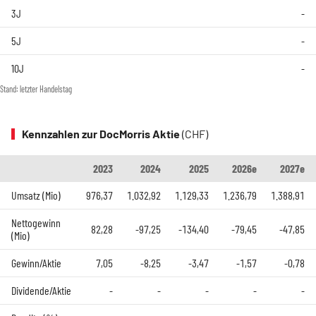
3J
-
5J
-
10J
-
Stand: letzter Handelstag
Kennzahlen zur DocMorris Aktie
(CHF)
2023
2024
2025
2026e
2027e
Umsatz (Mio)
976,37
1.032,92
1.129,33
1.236,79
1.388,91
Nettogewinn
82,28
-97,25
-134,40
-79,45
-47,85
(Mio)
Gewinn/Aktie
7,05
-8,25
-3,47
-1,57
-0,78
Dividende/Aktie
-
-
-
-
-