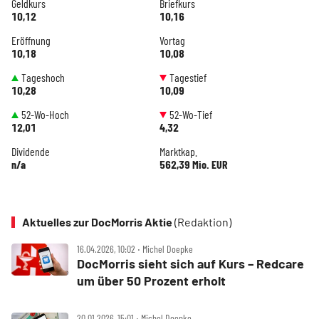
Geldkurs
Briefkurs
10,12
10,16
Eröffnung
Vortag
10,18
10,08
Tageshoch
Tagestief
10,28
10,09
52-Wo-Hoch
52-Wo-Tief
12,01
4,32
Dividende
Marktkap.
n/a
562,39 Mio. EUR
Aktuelles zur DocMorris Aktie
(Redaktion)
16.04.2026, 10:02 ‧ Michel Doepke
DocMorris sieht sich auf Kurs – Redcare
um über 50 Prozent erholt
20.01.2026, 15:01 ‧ Michel Doepke