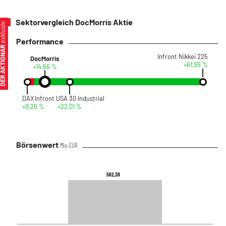
Sektorvergleich DocMorris Aktie
xklusiv
Performance
ER AKTIONÄR
Infront Nikkei 225
DocMorris
+61,99 %
+14,56 %
DAX
Infront USA 30 Industrial
+9,26 %
+22,01 %
Börsenwert
Mio. EUR
562,39
562,39