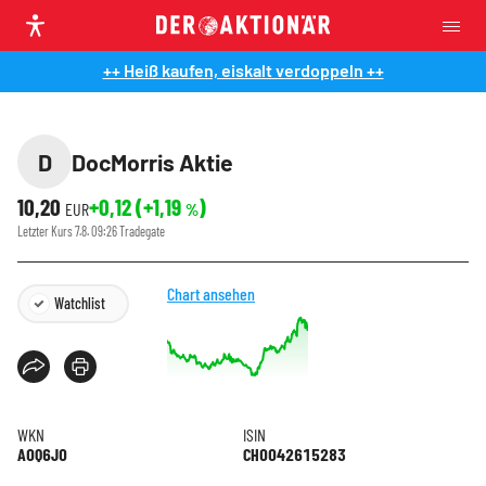
++ Heiß kaufen, eiskalt verdoppeln ++
D
DocMorris Aktie
10,20
+0,12
(
+1,19
)
EUR
%
Letzter Kurs
7.8. 09:26
Tradegate
Chart ansehen
Watchlist
WKN
ISIN
A0Q6J0
CH0042615283