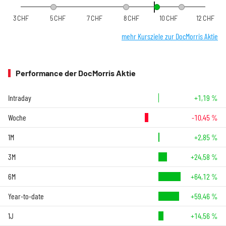
3 CHF
5 CHF
7 CHF
8 CHF
10 CHF
12 CHF
mehr Kursziele zur DocMorris Aktie
Performance der DocMorris Aktie
Intraday
+1,19 %
Woche
-10,45 %
1M
+2,85 %
3M
+24,58 %
6M
+64,12 %
Year-to-date
+59,46 %
1J
+14,56 %