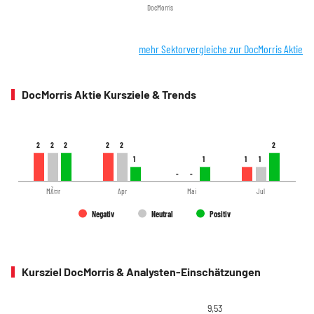
DocMorris
mehr Sektorvergleiche zur DocMorris Aktie
DocMorris Aktie Kursziele & Trends
2
2
2
2
2
2
2
2
2
2
2
2
1
1
1
1
1
1
1
1
-
-
-
-
MÃ¤r
Apr
Mai
Jul
Negativ
Neutral
Positiv
Kursziel DocMorris & Analysten-Einschätzungen
9,53