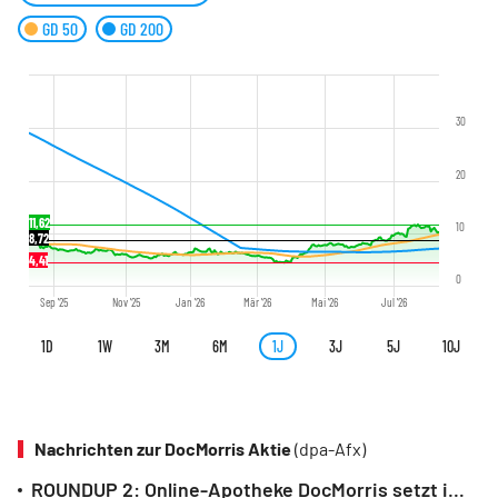
GD 50
GD 200
30
20
11,62
10
8,72
4,41
0
Sep '25
Nov '25
Jan '26
Mär '26
Mai '26
Jul '26
1D
1W
3M
6M
1J
3J
5J
10J
Nachrichten zur DocMorris Aktie
(dpa-Afx)
ROUNDUP 2: Online-Apotheke DocMorris setzt im Quartal mehr um als erwartet