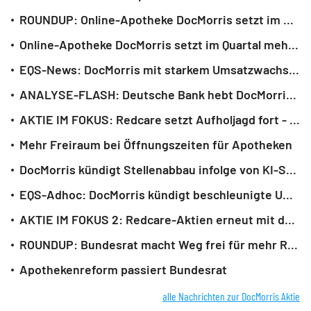
ROUNDUP: Online-Apotheke DocMorris setzt im Quartal mehr um als erwartet
Online-Apotheke DocMorris setzt im Quartal mehr um als erwartet
EQS-News: DocMorris mit starkem Umsatzwachstum von 15% im zweiten Quartal; Rx wächst um 46% und Digital Services um 80% (deutsch)
ANALYSE-FLASH: Deutsche Bank hebt DocMorris auf 'Buy' und Ziel auf 11,5 Franken
AKTIE IM FOKUS: Redcare setzt Aufholjagd fort - Kurs seit März locker verdoppelt
Mehr Freiraum bei Öffnungszeiten für Apotheken
DocMorris kündigt Stellenabbau infolge von KI-Strategie an
EQS-Adhoc: DocMorris kündigt beschleunigte Umsetzung der «AI-First»-Strategie an; positiver Kosteneffekt von mindestens CHF 15 Mio. pro Jahr (deutsch)
AKTIE IM FOKUS 2: Redcare-Aktien erneut mit deutlichem Kurssprung
ROUNDUP: Bundesrat macht Weg frei für mehr Rente und Apothekenreform
Apothekenreform passiert Bundesrat
alle Nachrichten zur DocMorris Aktie