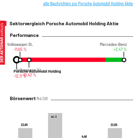
alle Nachrichten zur Porsche Automobil Holding Aktie
Sektorvergleich Porsche Automobil Holding Aktie
xklusiv
Performance
ER AKTIONÄR
Volkswagen St.
Mercedes-Benz
-11,65 %
+2,47 %
Volkswagen Vz.
Porsche Automobil Holding
-10,42 %
-12,11 %
Börsenwert
Mrd. EUR
46,13
46,13
22,65
22,65
22,65
22,65
4,46
4,46