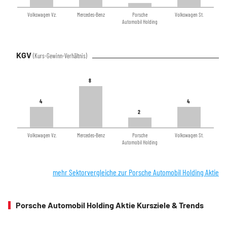
Volkswagen Vz.
Mercedes-Benz
Porsche
Volkswagen St.
Automobil Holding
KGV
(Kurs-Gewinn-Verhältnis)
8
8
4
4
4
4
2
2
Volkswagen Vz.
Mercedes-Benz
Porsche
Volkswagen St.
Automobil Holding
mehr Sektorvergleiche zur Porsche Automobil Holding Aktie
Porsche Automobil Holding Aktie Kursziele & Trends