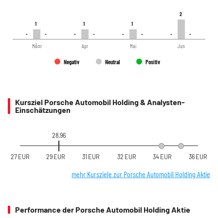
2
2
1
1
1
1
1
1
-
-
-
-
-
-
-
-
-
-
-
-
-
-
-
-
MÃ¤r
Apr
Mai
Jun
Negativ
Neutral
Positiv
Kursziel Porsche Automobil Holding & Analysten-
Einschätzungen
28,96
27 EUR
29 EUR
31 EUR
32 EUR
34 EUR
36 EUR
mehr Kursziele zur Porsche Automobil Holding Aktie
Performance der Porsche Automobil Holding Aktie