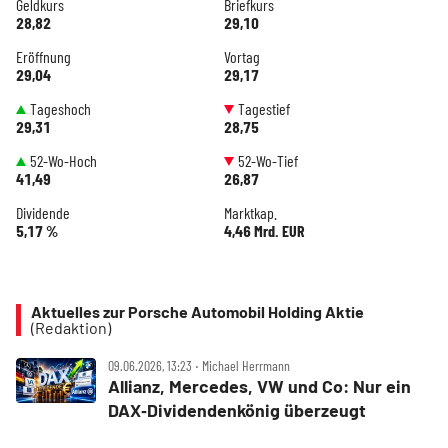
Geldkurs
Briefkurs
28,82
29,10
Eröffnung
Vortag
29,04
29,17
Tageshoch
Tagestief
29,31
28,75
52-Wo-Hoch
52-Wo-Tief
41,49
26,87
Dividende
Marktkap.
5,17 %
4,46 Mrd. EUR
Aktuelles zur Porsche Automobil Holding Aktie
(Redaktion)
09.06.2026, 13:23 ‧ Michael Herrmann
Allianz, Mercedes, VW und Co: Nur ein
DAX‑Dividendenkönig überzeugt