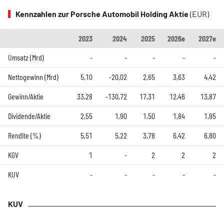
Kennzahlen zur Porsche Automobil Holding Aktie
(EUR)
2023
2024
2025
2026e
2027e
Umsatz (Mrd)
-
-
-
-
-
Nettogewinn (Mrd)
5,10
-20,02
2,65
3,63
4,42
Gewinn/Aktie
33,28
-130,72
17,31
12,46
13,87
Dividende/Aktie
2,55
1,90
1,50
1,84
1,95
Rendite (%)
5,51
5,22
3,78
6,42
6,80
KGV
1
-
2
2
2
KUV
-
-
-
-
-
KUV