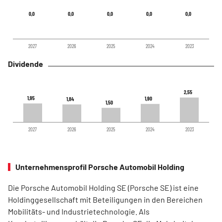
0,0
0,0
0,0
0,0
0,0
0,0
0,0
0,0
0,0
0,0
2027
2026
2025
2024
2023
Dividende
2,55
2,55
1,95
1,95
1,90
1,90
1,84
1,84
1,50
1,50
2027
2026
2025
2024
2023
Unternehmensprofil Porsche Automobil Holding
Die Porsche Automobil Holding SE (Porsche SE) ist eine
Holdinggesellschaft mit Beteiligungen in den Bereichen
Mobilitäts- und Industrietechnologie. Als