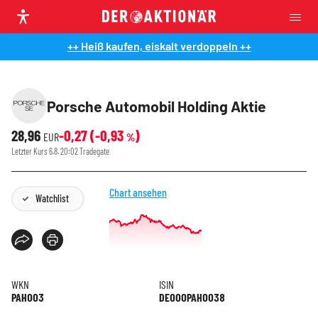
++ Heiß kaufen, eiskalt verdoppeln ++
Porsche Automobil Holding Aktie
28,96
-0,27
(
-0,93
)
EUR
%
Letzter Kurs
6.8. 20:02
Tradegate
Chart ansehen
Watchlist
WKN
ISIN
PAH003
DE000PAH0038