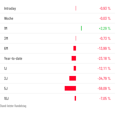
Intraday
-0,93 %
Woche
-0,03 %
1M
+2,29 %
3M
-0,73 %
6M
-13,99 %
Year-to-date
-23,18 %
1J
-12,11 %
3J
-34,79 %
5J
-59,09 %
10J
-7,05 %
Stand: letzter Handelstag