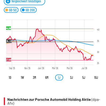
Vergleichwert hinzufügen
GD 50
GD 200
41,09
40
35
35,23
30
27,00
25
Sep '25
Nov '25
Jan '26
Mär '26
Mai '26
Jul '26
1D
1W
3M
6M
1J
3J
5J
10J
Nachrichten zur Porsche Automobil Holding Aktie
(dpa-
Afx)