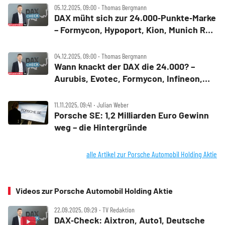
05.12.2025, 09:00 ‧ Thomas Bergmann
DAX müht sich zur 24.000‑Punkte‑Marke
– Formycon, Hypoport, Kion, Munich Re,
Porsche SE, Renk, Schott Pharma im
Check
04.12.2025, 09:00 ‧ Thomas Bergmann
Wann knackt der DAX die 24.000? –
Aurubis, Evotec, Formycon, Infineon,
Porsche SE, Siemens Energy im Check
11.11.2025, 09:41 ‧ Julian Weber
Porsche SE: 1,2 Milliarden Euro Gewinn
weg – die Hintergründe
alle Artikel zur Porsche Automobil Holding Aktie
Videos zur Porsche Automobil Holding Aktie
22.09.2025, 09:29 ‧ TV Redaktion
DAX‑Check: Aixtron, Auto1, Deutsche