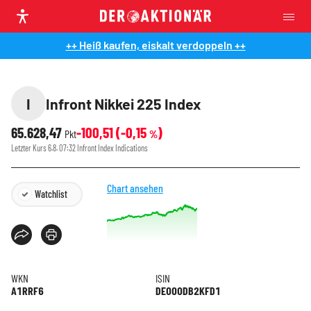
++ Heiß kaufen, eiskalt verdoppeln ++
I
Infront Nikkei 225 Index
65.628,47
-100,51
(
-0,15
)
Pkt
%
Letzter Kurs
6.8. 07:32
Infront Index Indications
Chart ansehen
Watchlist
WKN
ISIN
A1RRF6
DE000DB2KFD1