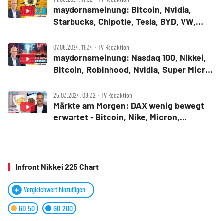
maydornsmeinung: Bitcoin, Nvidia,
Starbucks, Chipotle, Tesla, BYD, VW,
JinkoSolar, TUI, Varta
07.08.2024, 11:34 ‧ TV Redaktion
maydornsmeinung: Nasdaq 100, Nikkei,
Bitcoin, Robinhood, Nvidia, Super Micro,
Palantir, Apple, Tesla, Rivian, BYD,
JinkoSolar, Arcadium Lithium
25.03.2024, 08:32 ‧ TV Redaktion
Märkte am Morgen: DAX wenig bewegt
erwartet ‑ Bitcoin, Nike, Micron,
Siemens Energy, Vonovia, Deutsche
Bank, Verbio, Zalando
Infront Nikkei 225 Chart
Vergleichwert hinzufügen
GD 50
GD 200