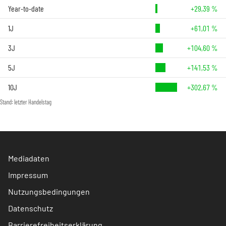
Year-to-date
+29,39 %
1J
+61,01 %
3J
+104,60 %
5J
+141,53 %
10J
+302,67 %
Stand: letzter Handelstag
Mediadaten
Impressum
Nutzungsbedingungen
Datenschutz
Barrierefreiheitserklärung