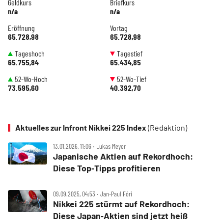
Geldkurs
Briefkurs
n/a
n/a
Eröffnung
Vortag
65.728,98
65.728,98
Tageshoch
Tagestief
65.755,84
65.434,85
52-Wo-Hoch
52-Wo-Tief
73.595,60
40.392,70
Aktuelles zur Infront Nikkei 225 Index
(Redaktion)
13.01.2026, 11:06 ‧ Lukas Meyer
Japanische Aktien auf Rekordhoch:
Diese Top‑Tipps profitieren
09.09.2025, 04:53 ‧ Jan-Paul Fóri
Nikkei 225 stürmt auf Rekordhoch:
Diese Japan‑Aktien sind jetzt heiß